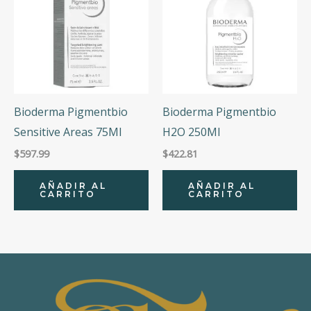
Bioderma Pigmentbio
Bioderma Pigmentbio
Sensitive Areas 75Ml
H2O 250Ml
$
597.99
$
422.81
AÑADIR AL
AÑADIR AL
CARRITO
CARRITO