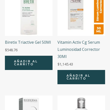
Biretix Triactive Gel 50Ml
Vitamin Activ Cg Serum
Luminosidad Corrector
$
548.76
30Ml
AÑADIR AL
$
1,145.43
CARRITO
AÑADIR AL
CARRITO