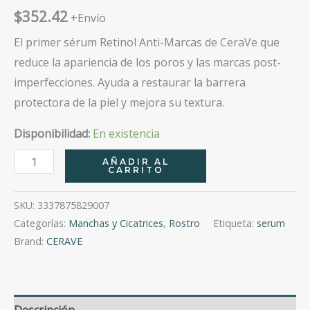
$
352.42
+Envío
El primer sérum Retinol Anti-Marcas de CeraVe que
reduce la apariencia de los poros y las marcas post-
imperfecciones. Ayuda a restaurar la barrera
protectora de la piel y mejora su textura.
Disponibilidad:
En existencia
Cerave
AÑADIR AL
CARRITO
Serum
Retinol
SKU:
3337875829007
Anti-
Categorías:
Manchas y Cicatrices
,
Rostro
Etiqueta:
serum
Marcas
Brand:
CERAVE
30Ml
cantidad