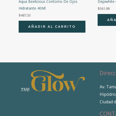
Aqua Beelicious Contorno De Ojos
Depiwhite 
Hidratante 40Ml
$
561.98
$
487.33
AÑA
AÑADIR AL CARRITO
Direcc
Av. Tama
Hipódro
Ciudad 
CONT