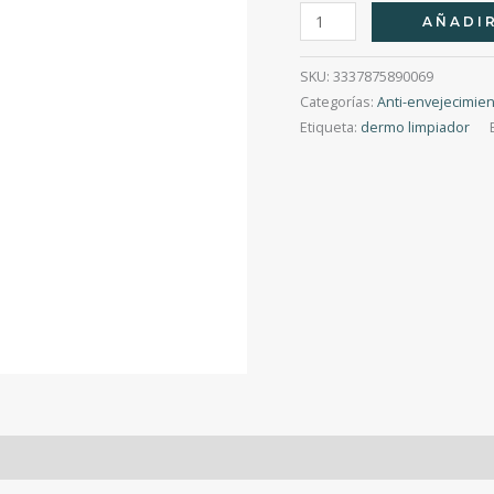
Mela
AÑADIR
B3
Cleanser
SKU:
3337875890069
200Ml
Categorías:
Anti-envejecimie
Etiqueta:
dermo limpiador
cantidad