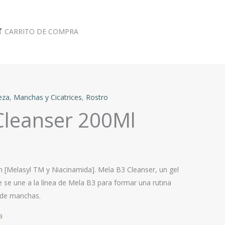
CARRITO DE COMPRA
eza
,
Manchas y Cicatrices
,
Rostro
Cleanser 200Ml
on [Melasyl TM y Niacinamida]. Mela B3 Cleanser, un gel
 se une a la línea de Mela B3 para formar una rutina
 de manchas.
a