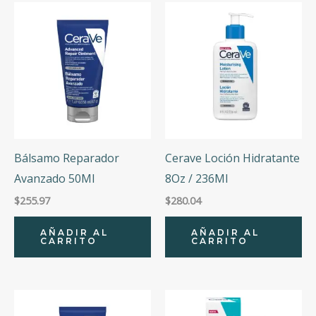
Bálsamo Reparador
Cerave Loción Hidratante
Avanzado 50Ml
8Oz / 236Ml
$
255.97
$
280.04
AÑADIR AL
AÑADIR AL
CARRITO
CARRITO