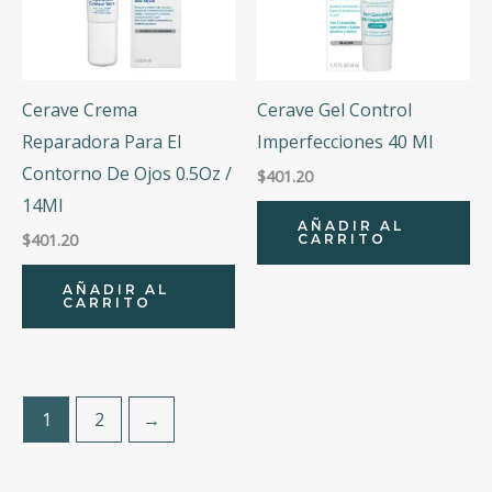
Cerave Crema
Cerave Gel Control
Reparadora Para El
Imperfecciones 40 Ml
Contorno De Ojos 0.5Oz /
$
401.20
14Ml
AÑADIR AL
$
401.20
CARRITO
AÑADIR AL
CARRITO
1
2
→