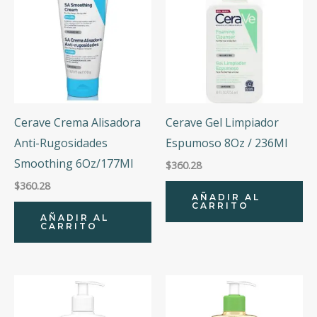
Cerave Crema Alisadora
Cerave Gel Limpiador
Anti-Rugosidades
Espumoso 8Oz / 236Ml
Smoothing 6Oz/177Ml
$
360.28
$
360.28
AÑADIR AL
CARRITO
AÑADIR AL
CARRITO