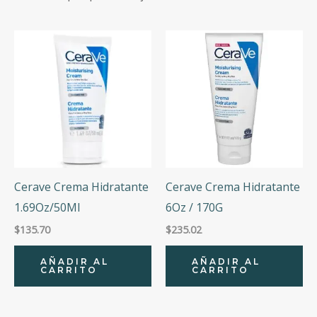
to
Categorías
high
Marcas
Precio
Precio:
$135
—
$482
Cerave Crema Hidratante
Cerave Crema Hidratante
1.69Oz/50Ml
6Oz / 170G
$
135.70
$
235.02
AÑADIR AL
AÑADIR AL
CARRITO
CARRITO