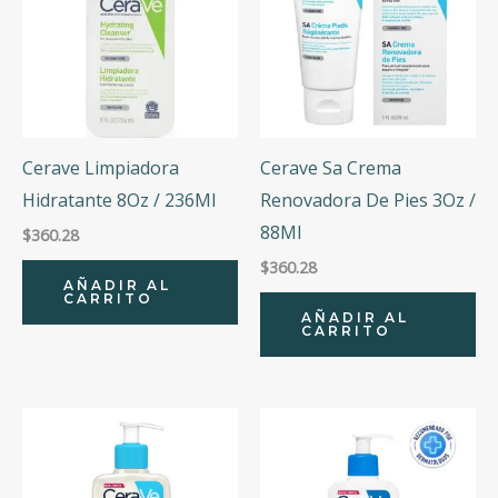
Cerave Limpiadora
Cerave Sa Crema
Hidratante 8Oz / 236Ml
Renovadora De Pies 3Oz /
88Ml
$
360.28
$
360.28
AÑADIR AL
CARRITO
AÑADIR AL
CARRITO