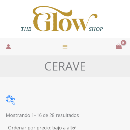
Ir
al
contenido
CERAVE
Sorted
Mostrando 1–16 de 28 resultados
by
price:
low