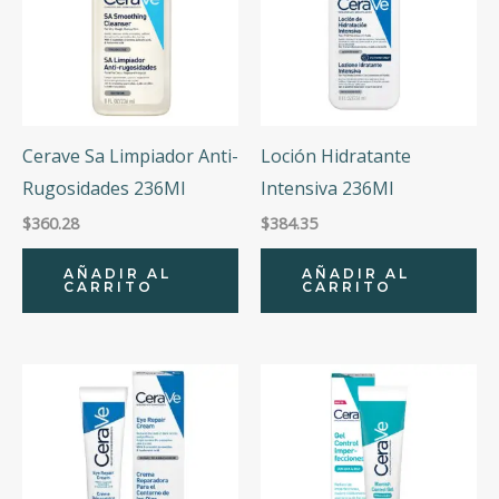
Cerave Sa Limpiador Anti-
Loción Hidratante
Rugosidades 236Ml
Intensiva 236Ml
$
360.28
$
384.35
AÑADIR AL
AÑADIR AL
CARRITO
CARRITO