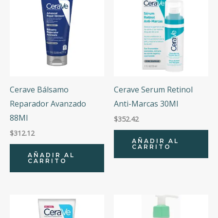
Cerave Bálsamo
Cerave Serum Retinol
Reparador Avanzado
Anti-Marcas 30Ml
88Ml
$
352.42
$
312.12
AÑADIR AL
CARRITO
AÑADIR AL
CARRITO