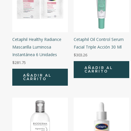
Cetaphil Healthy Radiance
Cetaphil Oil Control Serum
Mascarilla Luminosa
Facial Triple Acción 30 Ml
Instantánea 6 Unidades
$
303.26
$
281.75
AÑADIR AL
CARRITO
AÑADIR AL
CARRITO