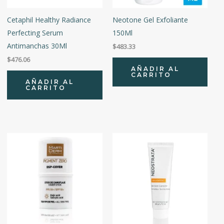
Cetaphil Healthy Radiance
Neotone Gel Exfoliante
Perfecting Serum
150Ml
Antimanchas 30Ml
$
483.33
$
476.06
AÑADIR AL
CARRITO
AÑADIR AL
CARRITO