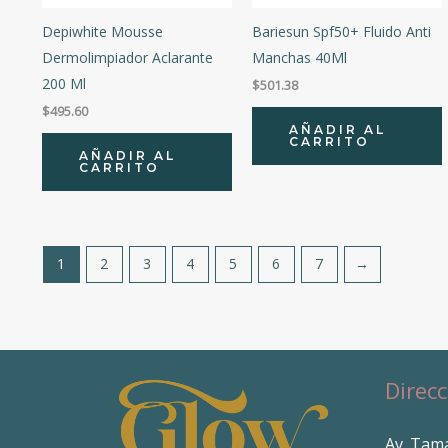
Depiwhite Mousse
Bariesun Spf50+ Fluido Anti
Dermolimpiador Aclarante
Manchas 40Ml
200 Ml
$
501.38
$
495.60
AÑADIR AL
CARRITO
AÑADIR AL
CARRITO
1
2
3
4
5
6
7
→
Direcc
Av. Tama