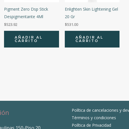
Pigment Zero Dsp Stick
Enlighten Skin Lightening Gel
Despigmentante 4Ml
20 Gr
$
523.92
$
531.00
AÑADIR AL
AÑADIR AL
CARRITO
CARRITO
Política de cancelaciones y de
ión
Términos y condiciones
Política de Privacidad
ulipas 150-Piso 20,