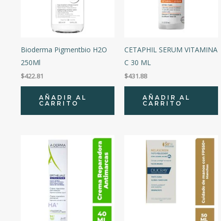
Bioderma Pigmentbio H2O
CETAPHIL SERUM VITAMINA
250Ml
C 30 ML
$
422.81
$
431.88
AÑADIR AL
AÑADIR AL
CARRITO
CARRITO