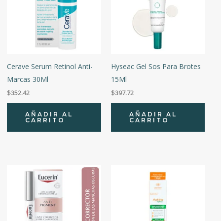
Cerave Serum Retinol Anti-
Hyseac Gel Sos Para Brotes
Marcas 30Ml
15Ml
$
352.42
$
397.72
AÑADIR AL
AÑADIR AL
CARRITO
CARRITO