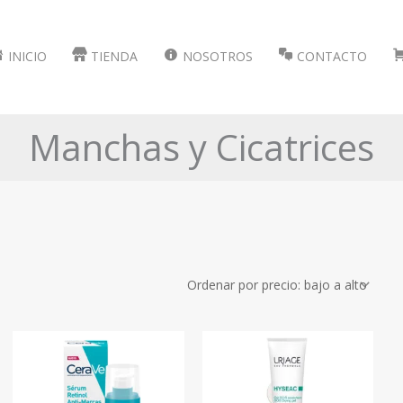
INICIO
TIENDA
NOSOTROS
CONTACTO
Manchas y Cicatrices
Precio
Precio:
$281
—
$2,256