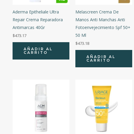
Aderma Epitheliale Ultra
Melascreen Crema De
Repair Crema Reparadora
Manos Anti Manchas Anti
Antimarcas 40Gr
Fotoenvejecimiento Spf 50+
50 Ml
$
473.17
$
473.18
AÑADIR AL
CARRITO
AÑADIR AL
CARRITO