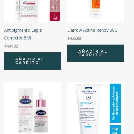
Antipigmento Lapiz
Darrow Actine Renov 30G
Corrector 5Ml
$
455.93
$
441.32
AÑADIR AL
CARRITO
AÑADIR AL
CARRITO