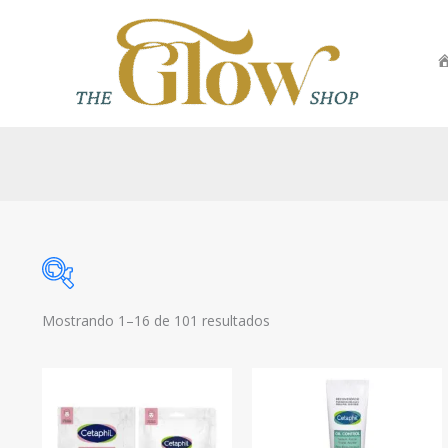
Ir
al
contenido
Sorted
Mostrando 1–16 de 101 resultados
Marcas
by
price:
low
to
high