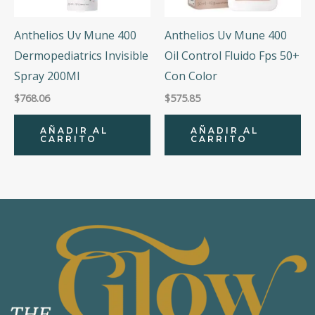
Anthelios Uv Mune 400
Anthelios Uv Mune 400
Dermopediatrics Invisible
Oil Control Fluido Fps 50+
Spray 200Ml
Con Color
$
768.06
$
575.85
AÑADIR AL
AÑADIR AL
CARRITO
CARRITO