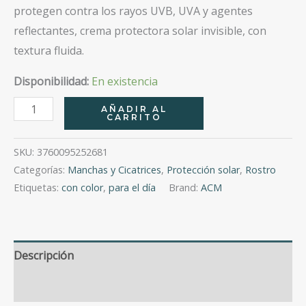
protegen contra los rayos UVB, UVA y agentes
reflectantes, crema protectora solar invisible, con
textura fluida.
Disponibilidad:
En existencia
Depiwhite
AÑADIR AL
CARRITO
M
Crema
SKU:
3760095252681
Protectora
Categorías:
Manchas y Cicatrices
,
Protección solar
,
Rostro
Con
Etiquetas:
con color
,
para el día
Brand:
ACM
Color
Dorado
Fps
Descripción
50+
40
Valoraciones (0)
Ml