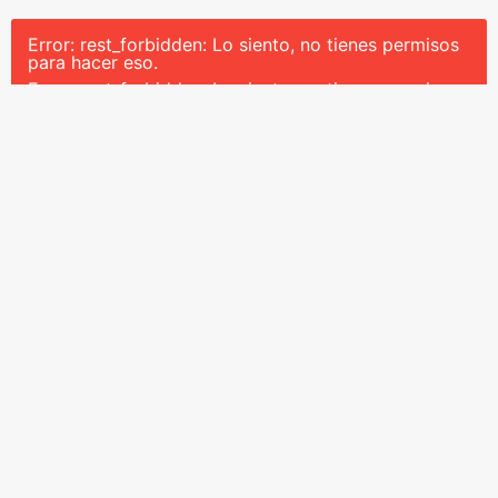
Error: rest_forbidden: Lo siento, no tienes permisos
para hacer eso.
Error: rest_forbidden: Lo siento, no tienes permisos
para hacer eso.
Dirección
Av. Tamaulipas 150-Piso 20, Hipódromo, Cuauhtémoc,