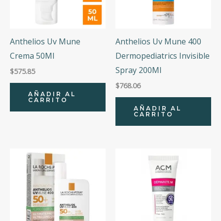
Anthelios Uv Mune
Anthelios Uv Mune 400
Crema 50Ml
Dermopediatrics Invisible
Spray 200Ml
$
575.85
$
768.06
AÑADIR AL
CARRITO
AÑADIR AL
CARRITO