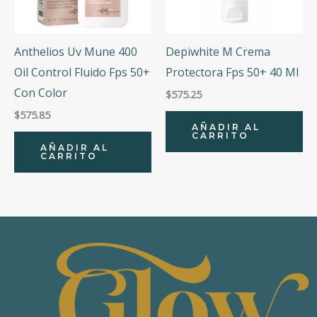
Anthelios Uv Mune 400
Depiwhite M Crema
Oil Control Fluido Fps 50+
Protectora Fps 50+ 40 Ml
Con Color
$
575.25
$
575.85
AÑADIR AL
CARRITO
AÑADIR AL
CARRITO