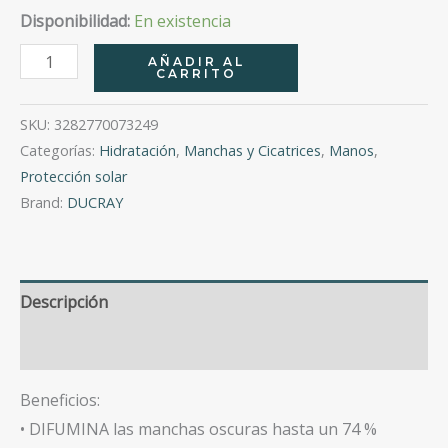
Disponibilidad:
En existencia
Melascreen
AÑADIR AL
CARRITO
Crema
De
SKU:
3282770073249
Manos
Categorías:
Hidratación
,
Manchas y Cicatrices
,
Manos
,
Anti
Protección solar
Manchas
Brand:
DUCRAY
Anti
Fotoenvejecimiento
Spf
Descripción
50+
50
Valoraciones (0)
Ml
Beneficios:
cantidad
• DIFUMINA las manchas oscuras hasta un 74 %