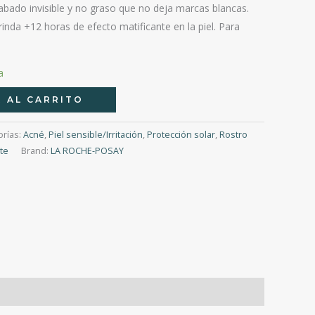
cabado invisible y no graso que no deja marcas blancas.
nda +12 horas de efecto matificante en la piel. Para
a
 AL CARRITO
orías:
Acné
,
Piel sensible/Irritación
,
Protección solar
,
Rostro
nte
Brand:
LA ROCHE-POSAY