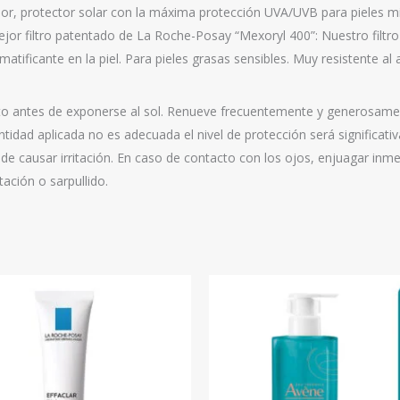
r, protector solar con la máxima protección UVA/UVB para pieles mix
ejor filtro patentado de La Roche-Posay “Mexoryl 400”: Nuestro filtr
tificante en la piel. Para pieles grasas sensibles. Muy resistente al 
o antes de exponerse al sol. Renueve frecuentemente y generosament
antidad aplicada no es adecuada el nivel de protección será significa
uede causar irritación. En caso de contacto con los ojos, enjuagar inm
tación o sarpullido.