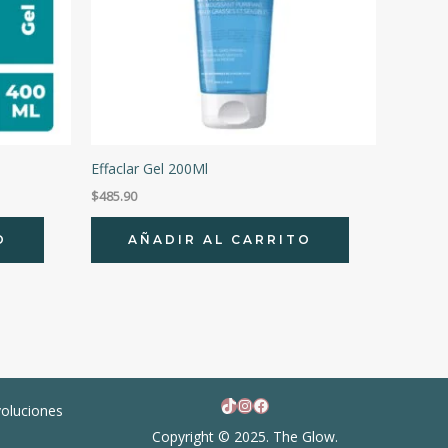
Effaclar Gel 200Ml
$
485.90
O
AÑADIR AL CARRITO
TikTok
Instagram
Facebook
voluciones
Copyright © 2025. The Glow.