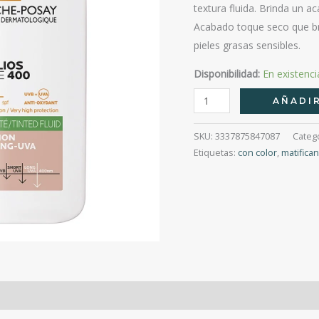
textura fluida. Brinda un a
Acabado toque seco que bri
pieles grasas sensibles.
Disponibilidad:
En existenci
Anthelios
AÑADIR
Uv
Mune
SKU:
3337875847087
Categ
400
Etiquetas:
con color
,
matifica
Oil
Control
Fluido
Fps
50+
Con
Color
cantidad