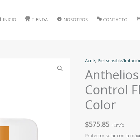
INICIO
TIENDA
NOSOTROS
CONTACTO
Acné
,
Piel sensible/Irritació
Anthelios
Control F
Color
$
575.85
+Envío
Protector solar con la máx