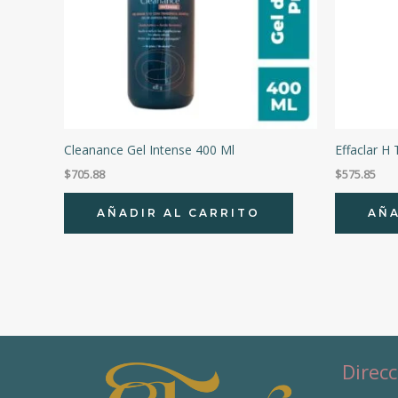
Cleanance Gel Intense 400 Ml
Effaclar H
$
705.88
$
575.85
AÑADIR AL CARRITO
AÑA
Direcc