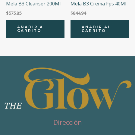
Mela B3 Cleanser 200Ml
Mela B3 Crema Fps 40Ml
$
575.85
$
844.94
AÑADIR AL
AÑADIR AL
CARRITO
CARRITO
Dirección