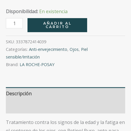
Disponibilidad:
En existencia
Redermic
AÑADIR AL
CARRITO
R
Ojos
SKU:
3337872414039
15Ml
Categorías:
Anti-envejecimiento
,
Ojos
,
Piel
cantidad
sensible/Irritación
Brand:
LA ROCHE-POSAY
Descripción
Valoraciones (0)
Tratamiento contra los signos de la edad y la fatiga en
el contorno de los ojos, con Retinol Puro, apto para