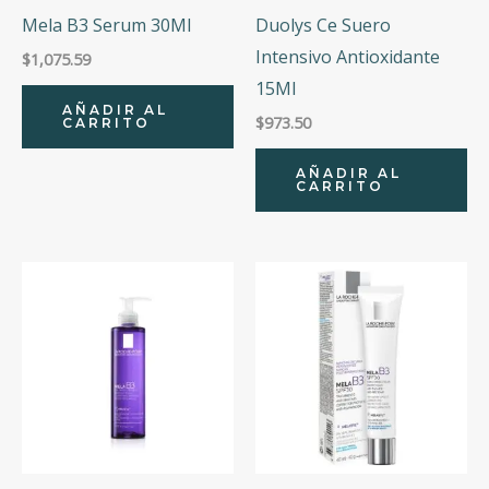
Mela B3 Serum 30Ml
Duolys Ce Suero
Intensivo Antioxidante
$
1,075.59
15Ml
AÑADIR AL
$
973.50
CARRITO
AÑADIR AL
CARRITO