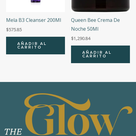
Mela B3 Cleanser 200Ml
Queen Bee Crema De
Noche 50Ml
$
575.85
$
1,290.84
AÑADIR AL
CARRITO
AÑADIR AL
CARRITO