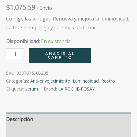
$
1,075.59
+Envío
Corrige las arrugas.
Renueva y mejora la luminosidad.
La tez se empareja y luce más uniforme.
Disponibilidad:
En existencia
Pure
AÑADIR AL
CARRITO
Vitamin
C12
SKU:
3337875909235
Serum
Categorías:
Anti-envejecimiento
,
Luminosidad
,
Rostro
30Ml
Etiqueta:
serum
Brand:
LA ROCHE-POSAY
cantidad
Descripción
Valoraciones (0)