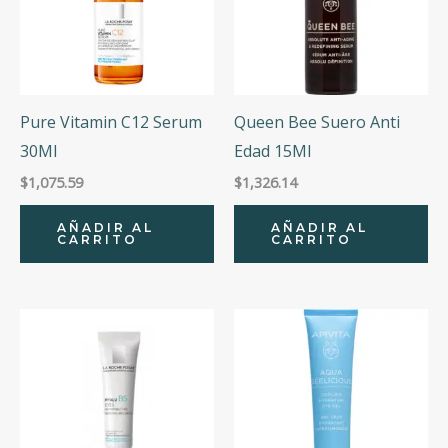
Pure Vitamin C12 Serum
Queen Bee Suero Anti
30Ml
Edad 15Ml
$
1,075.59
$
1,326.14
AÑADIR AL
AÑADIR AL
CARRITO
CARRITO