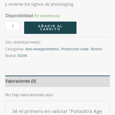
y revierte los signos de photoaging.
Disponibilidad:
En existencia
Fotoultra
AÑADIR AL
CARRITO
Age
Repair
SKU:
8429420144002
Fusion
Categorías:
Anti-envejecimiento
,
Protección solar
,
Rostro
Water
Brand:
ISDIN
50
+
50
Valoraciones (0)
Ml
cantidad
No hay valoraciones aún.
Sé el primero en valorar “Fotoultra Age