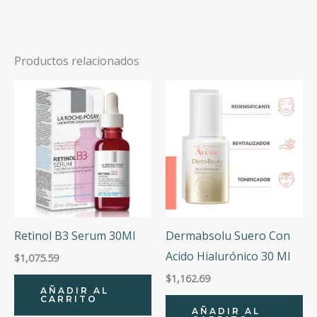
Productos relacionados
Retinol B3 Serum 30Ml
Dermabsolu Suero Con
Acido Hialurónico 30 Ml
$
1,075.59
$
1,162.69
AÑADIR AL
CARRITO
AÑADIR AL