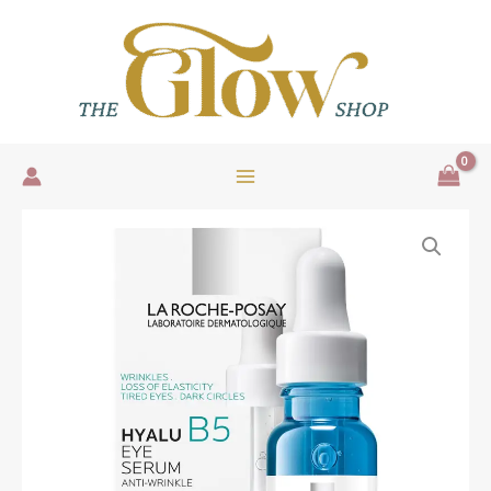
Ir
al
contenido