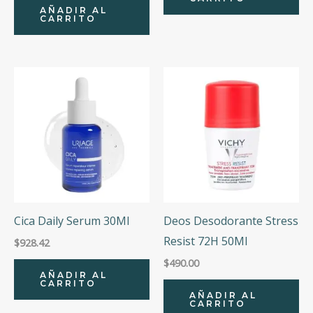
AÑADIR AL
CARRITO
Cica Daily Serum 30Ml
Deos Desodorante Stress
Resist 72H 50Ml
$
928.42
$
490.00
AÑADIR AL
CARRITO
AÑADIR AL
CARRITO