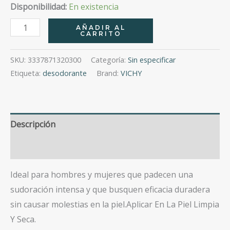
Disponibilidad:
En existencia
Deos
AÑADIR AL
CARRITO
Roll-
On
SKU:
3337871320300
Categoría:
Sin especificar
Regulador
Etiqueta:
desodorante
Brand:
VICHY
48H
50Ml
cantidad
Descripción
Valoraciones (0)
Ideal para hombres y mujeres que padecen una
sudoración intensa y que busquen eficacia duradera
sin causar molestias en la piel.
Aplicar En La Piel Limpia
Y Seca.