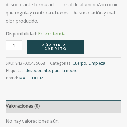
desodorante formulado con sal de aluminio/zircornio
que regula y controla el exceso de sudoración y mal
olor producido.
Disponibilidad:
En existencia
Martiderm
AÑADIR AL
CARRITO
Driosec
Intensive
SKU:
8437000435068
Categorías:
Cuerpo
,
Limpieza
Roll
Etiquetas:
desodorante
,
para la noche
On
Brand:
MARTIDERM
50
Ml
cantidad
Valoraciones (0)
No hay valoraciones aún.