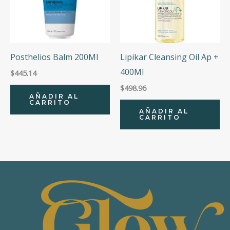
Posthelios Balm 200Ml
Lipikar Cleansing Oil Ap +
400Ml
$
445.14
$
498.96
AÑADIR AL
CARRITO
AÑADIR AL
CARRITO