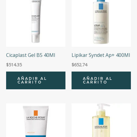
Cicaplast Gel B5 40Ml
Lipikar Syndet Ap+ 400Ml
$
514.35
$
652.74
AÑADIR AL
AÑADIR AL
CARRITO
CARRITO