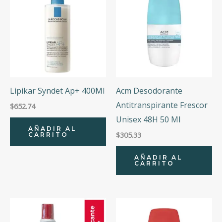
Lipikar Syndet Ap+ 400Ml
Acm Desodorante
Antitranspirante Frescor
$
652.74
Unisex 48H 50 Ml
AÑADIR AL
$
305.33
CARRITO
AÑADIR AL
CARRITO