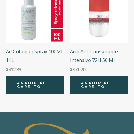
Ad Cutalgan Spray 100Ml
Acm Antitranspirante
11L
Intensivo 72H 50 Ml
$
412.83
$
371.70
AÑADIR AL
AÑADIR AL
CARRITO
CARRITO