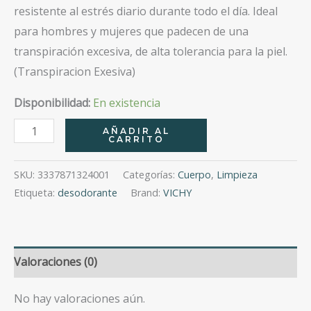
resistente al estrés diario durante todo el día. Ideal
para hombres y mujeres que padecen de una
transpiración excesiva, de alta tolerancia para la piel.
(Transpiracion Exesiva)
Disponibilidad:
En existencia
Deos
AÑADIR AL
CARRITO
Desodorante
Stress
SKU:
3337871324001
Categorías:
Cuerpo
,
Limpieza
Resist
Etiqueta:
desodorante
Brand:
VICHY
72H
50Ml
cantidad
Valoraciones (0)
No hay valoraciones aún.