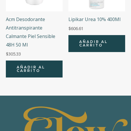
Acm Desodorante
Lipikar Urea 10% 400Ml
Antitranspirante
$
606.61
Calmante Piel Sensible
AÑADIR AL
48H 50 Ml
CARRITO
$
305.33
AÑADIR AL
CARRITO