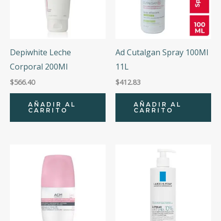
Depiwhite Leche
Ad Cutalgan Spray 100Ml
Corporal 200Ml
11L
$
566.40
$
412.83
AÑADIR AL
AÑADIR AL
CARRITO
CARRITO