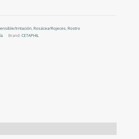
sensible/Irritación
,
Rosácea/Rojeces
,
Rostro
ía
Brand:
CETAPHIL