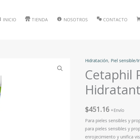
INICIO
TIENDA
NOSOTROS
CONTACTO
Hidratación
,
Piel sensible/Ir
Cetaphil 
Hidratant
$
451.16
+Envío
Para pieles sensibles y pr
para pieles sensibles y pr
enrojecimiento y unifica vis