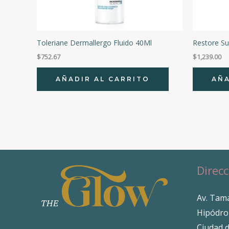
Toleriane Dermallergo Fluido 40Ml
Restore Su
$
752.67
$
1,239.00
AÑADIR AL CARRITO
AÑA
Direcc
Av. Tama
Hipódro
Ciudad 