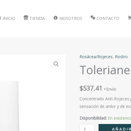
INICIO
TIENDA
NOSOTROS
CONTACTO
Rosácea/Rojeces
,
Rostro
Toleriane
$
537.41
+Envío
Concentrado Anti-Rojeces pa
sensación de ardor y de inc
Disponibilidad:
En existenci
Toleriane
AÑADIR