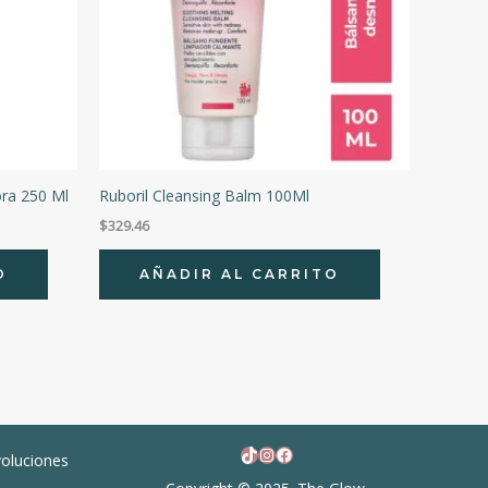
ra 250 Ml
Ruboril Cleansing Balm 100Ml
$
329.46
O
AÑADIR AL CARRITO
TikTok
Instagram
Facebook
voluciones