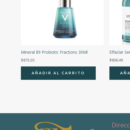
Mineral 89 Probiotic Fractions 30Ml
Effaclar S
$
873.20
$
806.49
AÑADIR AL CARRITO
AÑA
Direcc