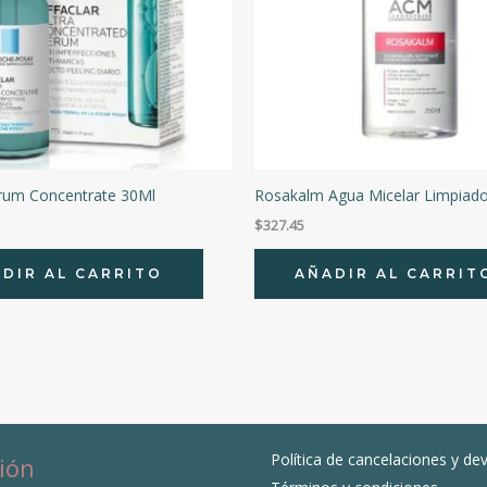
erum Concentrate 30Ml
Rosakalm Agua Micelar Limpiado
$
327.45
DIR AL CARRITO
AÑADIR AL CARRIT
Política de cancelaciones y de
ión