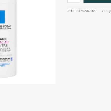
Rosaliac
40Ml
SKU:
3337875807043
Categ
cantidad