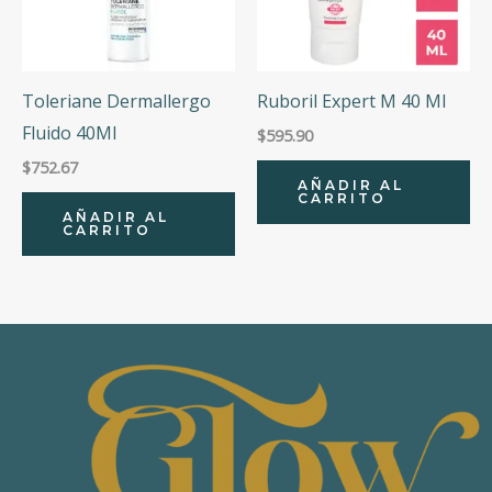
Toleriane Dermallergo
Ruboril Expert M 40 Ml
Fluido 40Ml
$
595.90
$
752.67
AÑADIR AL
CARRITO
AÑADIR AL
CARRITO