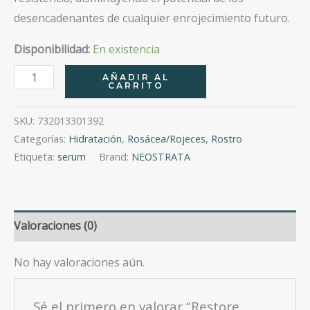
desencadenantes de cualquier enrojecimiento futuro.
Disponibilidad:
En existencia
Restore
AÑADIR AL
CARRITO
Suero
Facial
SKU:
732013301392
Antirojeces
Categorías:
Hidratación
,
Rosácea/Rojeces
,
Rostro
29
Etiqueta:
serum
Brand:
NEOSTRATA
Gr
cantidad
Valoraciones (0)
No hay valoraciones aún.
Sé el primero en valorar “Restore