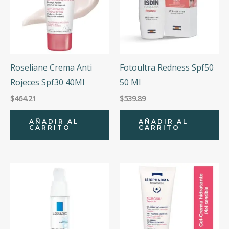
Roseliane Crema Anti
Fotoultra Redness Spf50
Rojeces Spf30 40Ml
50 Ml
$
464.21
$
539.89
AÑADIR AL
AÑADIR AL
CARRITO
CARRITO