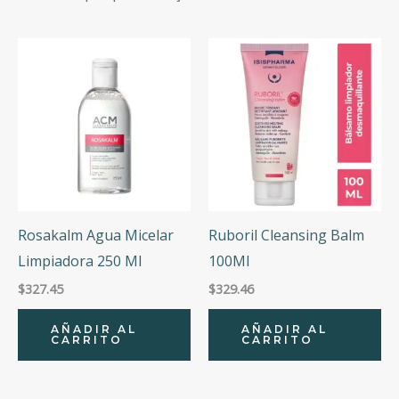
to
Marcas
high
Precio
Precio:
$327
—
$1,239
Rosakalm Agua Micelar
Ruboril Cleansing Balm
Limpiadora 250 Ml
100Ml
$
327.45
$
329.46
AÑADIR AL
AÑADIR AL
CARRITO
CARRITO