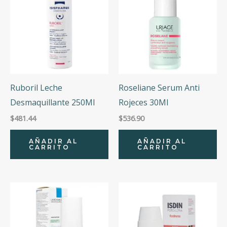
Ruboril Leche
Roseliane Serum Anti
Desmaquillante 250Ml
Rojeces 30Ml
$
481.44
$
536.90
AÑADIR AL
AÑADIR AL
CARRITO
CARRITO