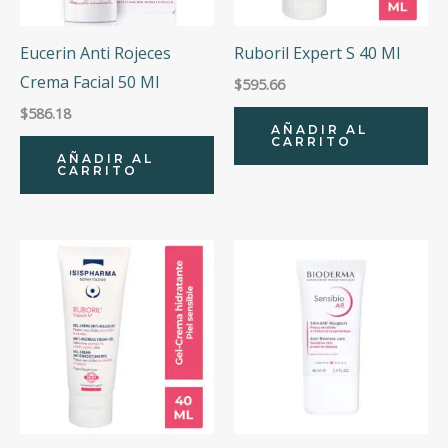
Eucerin Anti Rojeces
Ruboril Expert S 40 Ml
Crema Facial 50 Ml
$
595.66
$
586.18
AÑADIR AL
CARRITO
AÑADIR AL
CARRITO