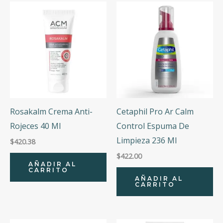
Rosakalm Crema Anti-
Cetaphil Pro Ar Calm
Rojeces 40 Ml
Control Espuma De
Limpieza 236 Ml
$
420.38
$
422.00
AÑADIR AL
CARRITO
AÑADIR AL
CARRITO