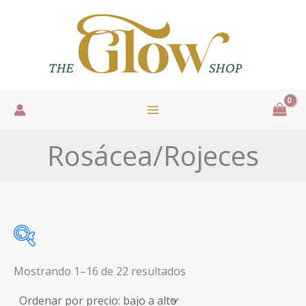
Ir
al
contenido
Rosácea/Rojeces
Sorted
Mostrando 1–16 de 22 resultados
by
price:
low