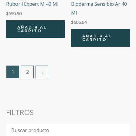
Ruboril Expert M 40 Ml
Bioderma Sensibio Ar 40
Ml
$
595.90
$
606.64
AÑADIR AL
CARRITO
AÑADIR AL
CARRITO
1
2
→
FILTROS