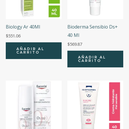
Biology Ar 40Ml
Bioderma Sensibio Ds+
40 Ml
$
551.06
$
569.87
AÑADIR AL
CARRITO
AÑADIR AL
CARRITO