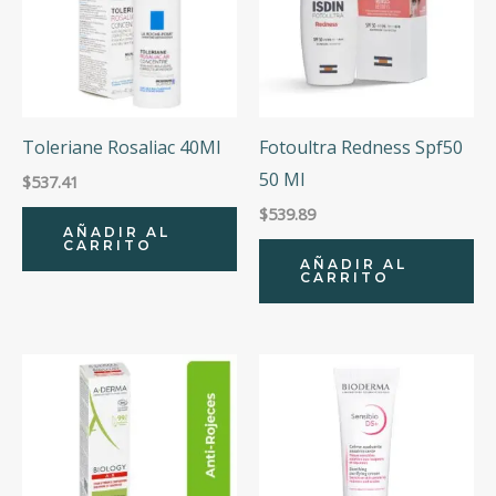
Toleriane Rosaliac 40Ml
Fotoultra Redness Spf50
50 Ml
$
537.41
$
539.89
AÑADIR AL
CARRITO
AÑADIR AL
CARRITO