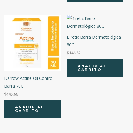
Biretix Barra Dermatológica
80G
$
146.62
AÑADIR AL
CARRITO
Darrow Actine Oil Control
Barra 70G
$
145.66
AÑADIR AL
CARRITO