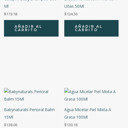
Ml
Uñas 50Ml
$
119.18
$
124.36
AÑADIR AL
AÑADIR AL
CARRITO
CARRITO
Babynaturals Perioral Balm
Agua Micelar Piel Mixta A
15Ml
Grasa 100Ml
$
138.06
$
139.18