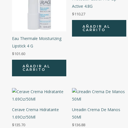
Active 4.8G
Precio:
$72
—
$2,917
$
110.27
AÑADIR AL
CARRITO
Eau Thermale Moisturizing
Lipstick 4 G
$
101.60
AÑADIR AL
CARRITO
Cerave Crema Hidratante
Ureadin Crema De Manos
1.69Oz/50Ml
50Ml
$
135.70
$
136.88