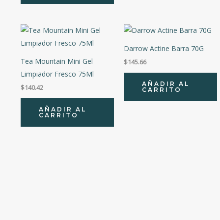
Darrow Actine Barra 70G
Tea Mountain Mini Gel
$
145.66
Limpiador Fresco 75Ml
AÑADIR AL
$
140.42
CARRITO
AÑADIR AL
CARRITO