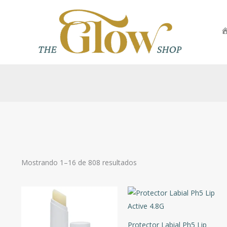
Ir
al
contenido
Sorted
Mostrando 1–16 de 808 resultados
Categorías
by
price:
low
to
high
Precio
Protector Labial Ph5 Lip