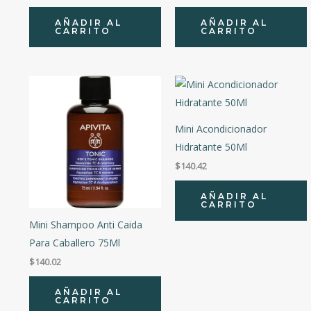
AÑADIR AL
AÑADIR AL
CARRITO
CARRITO
Mini Acondicionador
Hidratante 50Ml
$
140.42
AÑADIR AL
CARRITO
Mini Shampoo Anti Caida
Para Caballero 75Ml
$
140.02
AÑADIR AL
CARRITO