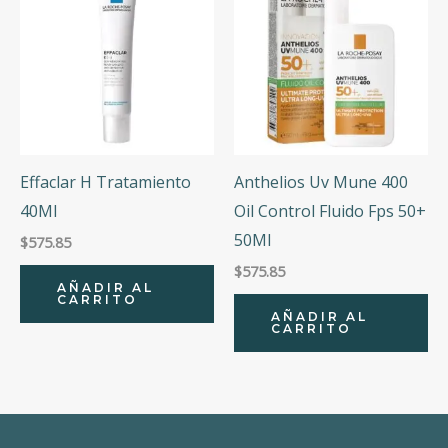
Effaclar H Tratamiento
Anthelios Uv Mune 400
40Ml
Oil Control Fluido Fps 50+
50Ml
$
575.85
$
575.85
AÑADIR AL
CARRITO
AÑADIR AL
CARRITO