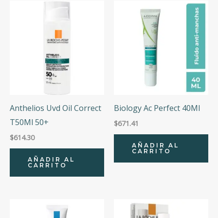
Anthelios Uvd Oil Correct
Biology Ac Perfect 40Ml
T50Ml 50+
$
671.41
$
614.30
AÑADIR AL
CARRITO
AÑADIR AL
CARRITO