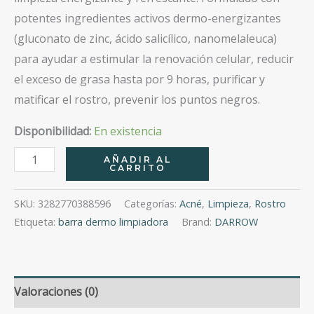
potentes ingredientes activos dermo-energizantes
(gluconato de zinc, ácido salicílico, nanomelaleuca)
para ayudar a estimular la renovación celular, reducir
el exceso de grasa hasta por 9 horas, purificar y
matificar el rostro, prevenir los puntos negros.
Disponibilidad:
En existencia
Darrow
AÑADIR AL
CARRITO
Actine
Oil
SKU:
3282770388596
Categorías:
Acné
,
Limpieza
,
Rostro
Control
Etiqueta:
barra dermo limpiadora
Brand:
DARROW
Barra
70G
cantidad
Valoraciones (0)