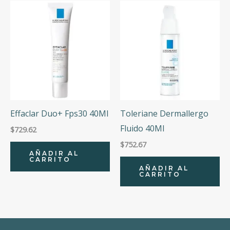
Effaclar Duo+ Fps30 40Ml
Toleriane Dermallergo
Fluido 40Ml
$
729.62
$
752.67
AÑADIR AL
CARRITO
AÑADIR AL
CARRITO