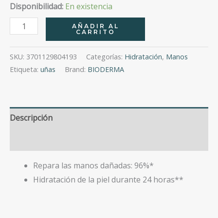
Disponibilidad:
En existencia
Bioderma
AÑADIR AL
CARRITO
Atoderm
Manos
SKU:
3701129804193
Categorías:
Hidratación
,
Manos
Y
Etiqueta:
uñas
Brand:
BIODERMA
Uñas
50Ml
cantidad
Descripción
Valoraciones (0)
Repara las manos dañadas: 96%*
Hidratación de la piel durante 24 horas**