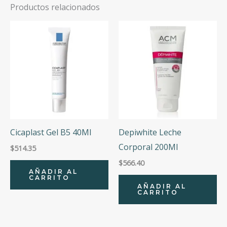
Productos relacionados
Cicaplast Gel B5 40Ml
Depiwhite Leche
Corporal 200Ml
$
514.35
$
566.40
AÑADIR AL
CARRITO
AÑADIR AL
CARRITO