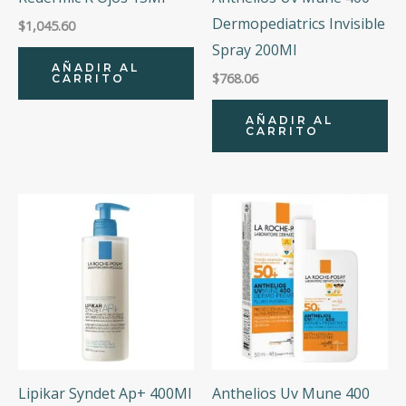
Dermopediatrics Invisible
$
1,045.60
Spray 200Ml
AÑADIR AL
$
768.06
CARRITO
AÑADIR AL
CARRITO
Lipikar Syndet Ap+ 400Ml
Anthelios Uv Mune 400