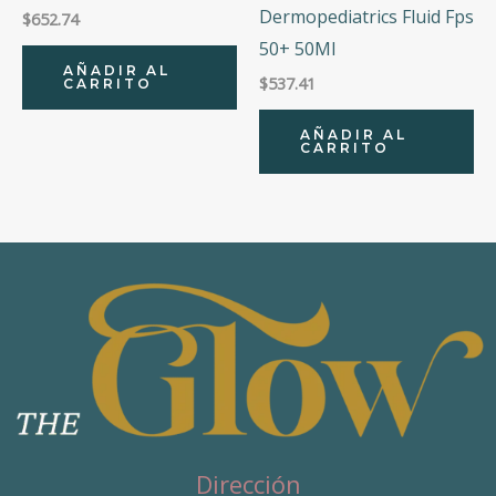
Dermopediatrics Fluid Fps
$
652.74
50+ 50Ml
AÑADIR AL
$
537.41
CARRITO
AÑADIR AL
CARRITO
Dirección