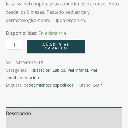
la saliva del chupete y las condiciones extremas. Apto
desde los 0 meses. Testado pediátrica y
dermatológicamente. Hipoalergénico.
Disponibilidad:
En existencia
Babynaturals
AÑADIR AL
CARRITO
Perioral
Balm
SKU:
8429420181151
15Ml
Categorías:
Hidratación
,
Labios
,
Piel Infantil
,
Piel
cantidad
sensible/Irritación
Etiqueta:
padecimientos específicos
Brand:
ISDIN
Descripción
Valoraciones (0)