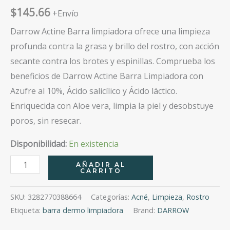
$
145.66
+Envío
Darrow Actine Barra limpiadora ofrece una limpieza
profunda contra la grasa y brillo del rostro, con acción
secante contra los brotes y espinillas. Comprueba los
beneficios de Darrow Actine Barra Limpiadora con
Azufre al 10%, Ácido salicílico y Ácido láctico.
Enriquecida con Aloe vera, limpia la piel y desobstuye
poros, sin resecar.
Disponibilidad:
En existencia
Darrow
AÑADIR AL
CARRITO
Actine
Barra
SKU:
3282770388664
Categorías:
Acné
,
Limpieza
,
Rostro
70G
Etiqueta:
barra dermo limpiadora
Brand:
DARROW
cantidad