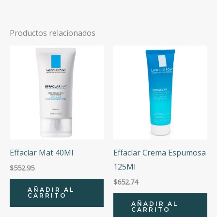
Productos relacionados
Effaclar Mat 40Ml
Effaclar Crema Espumosa
125Ml
$
552.95
$
652.74
AÑADIR AL
CARRITO
AÑADIR AL
CARRITO