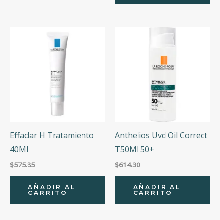
Effaclar H Tratamiento
Anthelios Uvd Oil Correct
40Ml
T50Ml 50+
$
575.85
$
614.30
AÑADIR AL
AÑADIR AL
CARRITO
CARRITO