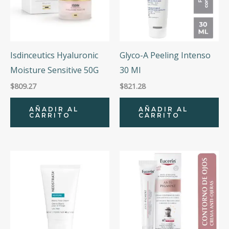
Isdinceutics Hyaluronic
Glyco-A Peeling Intenso
Moisture Sensitive 50G
30 Ml
$
809.27
$
821.28
AÑADIR AL
AÑADIR AL
CARRITO
CARRITO