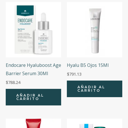
Endocare Hyaluboost Age
Hyalu B5 Ojos 15Ml
Barrier Serum 30Ml
$
791.13
$
788.24
AÑADIR AL
CARRITO
AÑADIR AL
CARRITO