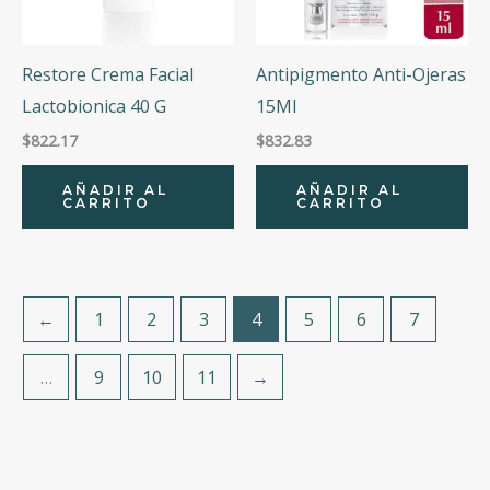
Restore Crema Facial
Antipigmento Anti-Ojeras
Lactobionica 40 G
15Ml
$
822.17
$
832.83
AÑADIR AL
AÑADIR AL
CARRITO
CARRITO
←
1
2
3
4
5
6
7
…
9
10
11
→