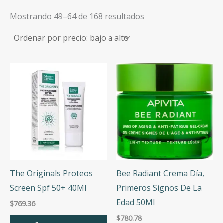
Categorías
Sorted
Mostrando 49–64 de 168 resultados
by
Anti-envejecimiento
price:
low
to
high
Marcas
Precio
Precio:
$342
—
$2,917
RE-INICIALIZAR
The Originals Proteos
Bee Radiant Crema Día,
Screen Spf 50+ 40Ml
Primeros Signos De La
Edad 50Ml
$
769.36
$
780.78