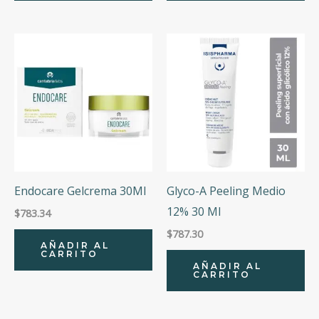
Endocare Gelcrema 30Ml
Glyco-A Peeling Medio
12% 30 Ml
$
783.34
$
787.30
AÑADIR AL
CARRITO
AÑADIR AL
CARRITO