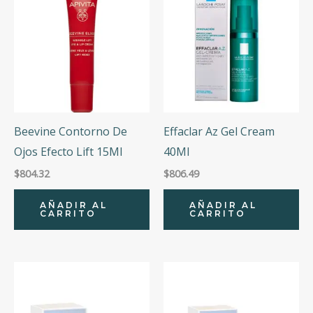
Beevine Contorno De
Effaclar Az Gel Cream
Ojos Efecto Lift 15Ml
40Ml
$
804.32
$
806.49
AÑADIR AL
AÑADIR AL
CARRITO
CARRITO