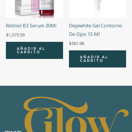
Retinol B3 Serum 30Ml
Depiwhite Gel Contorno
De Ojos 15 Ml
$
1,075.59
$
561.98
AÑADIR AL
CARRITO
AÑADIR AL
CARRITO