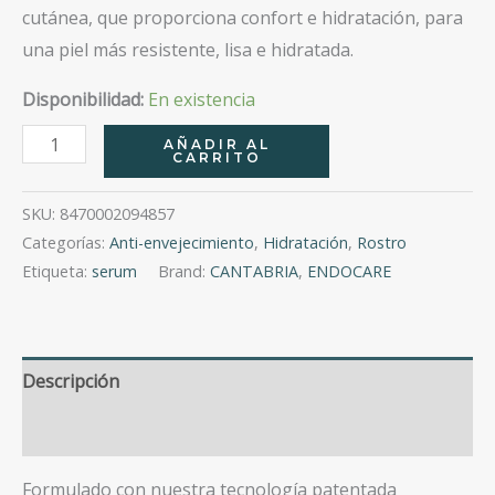
cutánea, que proporciona confort e hidratación, para
una piel más resistente, lisa e hidratada.
Disponibilidad:
En existencia
Endocare
AÑADIR AL
CARRITO
Hyaluboost
Age
SKU:
8470002094857
Barrier
Categorías:
Anti-envejecimiento
,
Hidratación
,
Rostro
Serum
Etiqueta:
serum
Brand:
CANTABRIA
,
ENDOCARE
30Ml
cantidad
Descripción
Valoraciones (0)
Formulado con nuestra tecnología patentada