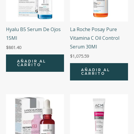
Hyalu B5 Serum De Ojos
La Roche Posay Pure
15Ml
Vitamina C Oil Control
Serum 30Ml
$
861.40
$
1,075.59
AÑADIR AL
CARRITO
AÑADIR AL
CARRITO