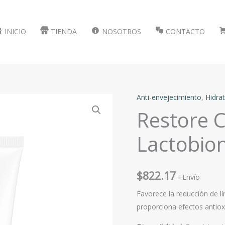
INICIO
TIENDA
NOSOTROS
CONTACTO
Anti-envejecimiento
,
Hidra
Restore C
Lactobion
$
822.17
+Envío
Favorece la reducción de lí
proporciona efectos antiox