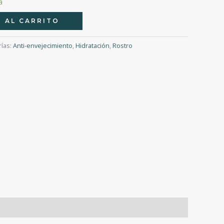
a
 AL CARRITO
rías:
Anti-envejecimiento
,
Hidratación
,
Rostro