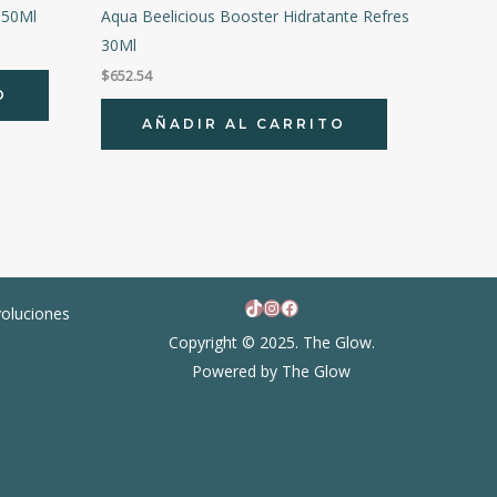
 50Ml
Aqua Beelicious Booster Hidratante Refres
30Ml
$
652.54
O
AÑADIR AL CARRITO
TikTok
Instagram
Facebook
voluciones
Copyright © 2025. The Glow.
Powered by The Glow