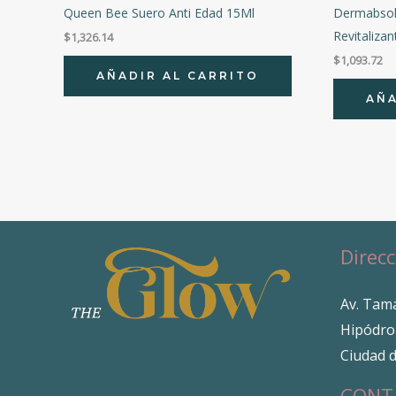
Queen Bee Suero Anti Edad 15Ml
Dermabsol
Revitaliza
$
1,326.14
$
1,093.72
AÑADIR AL CARRITO
AÑA
Direcc
Av. Tama
Hipódro
Ciudad 
CONT