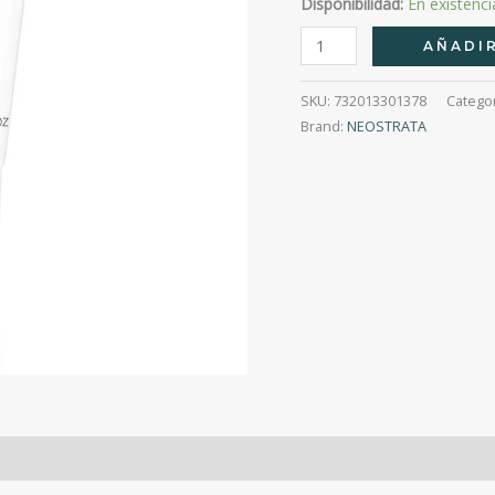
Disponibilidad:
En existenci
Restore
AÑADIR
Crema
Facial
SKU:
732013301378
Catego
Lactobionica
Brand:
NEOSTRATA
40
G
cantidad