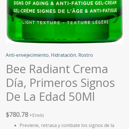
Anti-envejecimiento
,
Hidratación
,
Rostro
Bee Radiant Crema
Día, Primeros Signos
De La Edad 50Ml
$
780.78
+Envío
Previene, retrasa y combate los signos de la