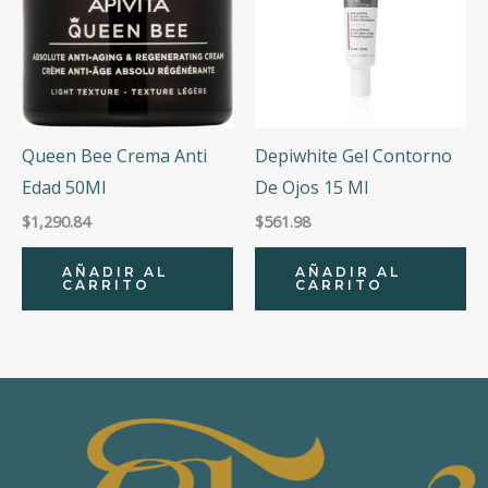
Queen Bee Crema Anti
Depiwhite Gel Contorno
Edad 50Ml
De Ojos 15 Ml
$
1,290.84
$
561.98
AÑADIR AL
AÑADIR AL
CARRITO
CARRITO