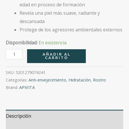
edad en proceso de formación
Revela una piel más suave, radiante y
descansada
Protege de los agresores ambientales externos
Disponibilidad:
En existencia
Bee
AÑADIR AL
CARRITO
Radiant
Crema
SKU:
5201279074241
Día,
Categorías:
Anti-envejecimiento
,
Hidratación
,
Rostro
Primeros
Brand:
APIVITA
Signos
De
La
Descripción
Edad
50Ml