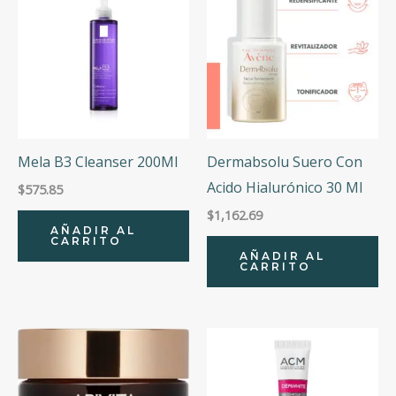
Mela B3 Cleanser 200Ml
Dermabsolu Suero Con
Acido Hialurónico 30 Ml
$
575.85
$
1,162.69
AÑADIR AL
CARRITO
AÑADIR AL
CARRITO