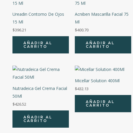
RE-INICIA
Precio:
$136
—
$1,826
Ureadin Contorno De Ojos
Acniben Mascarilla Facial 75
15 Ml
Ml
$
396.21
$
400.70
AÑADIR AL
AÑADIR AL
CARRITO
CARRITO
Micellar Solution 400Ml
Nutradeica Gel Crema Facial
$
432.13
50Ml
AÑADIR AL
$
426.52
CARRITO
AÑADIR AL
CARRITO