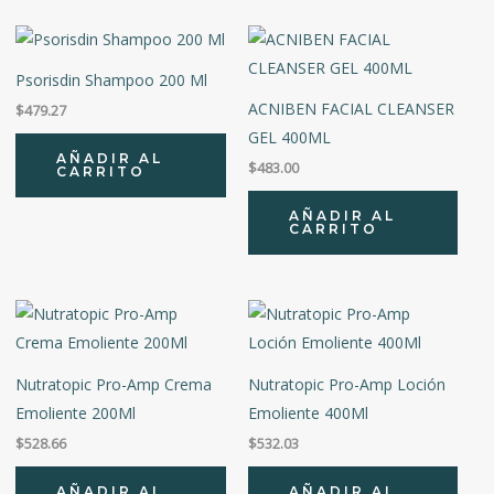
Psorisdin Shampoo 200 Ml
ACNIBEN FACIAL CLEANSER
$
479.27
GEL 400ML
AÑADIR AL
$
483.00
CARRITO
AÑADIR AL
CARRITO
Nutratopic Pro-Amp Crema
Nutratopic Pro-Amp Loción
Emoliente 200Ml
Emoliente 400Ml
$
528.66
$
532.03
AÑADIR AL
AÑADIR AL