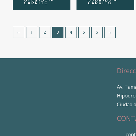
CARRITO
CARRITO
←
1
2
3
4
5
6
→
Direcc
Av. Tama
Hipódro
Ciudad 
CONT
con