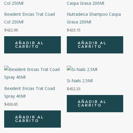
LIZAR
Bexident Encias Trat Coad
Nutradeica Shampoo Caspa
Col 250Ml
Grasa 200Ml
$
422.96
$
423.15
AÑADIR AL
AÑADIR AL
CARRITO
CARRITO
Si-Nails 2.5Ml
Bexident Encias Trat Coad
$
452.33
Spray 40Ml
AÑADIR AL
$
436.65
CARRITO
AÑADIR AL
CARRITO