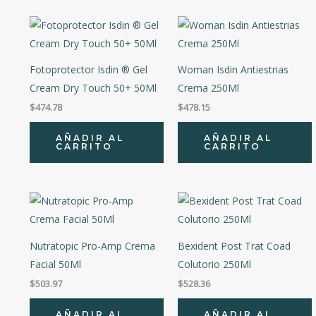
Fotoprotector Isdin ® Gel
Woman Isdin Antiestrias
Cream Dry Touch 50+ 50Ml
Crema 250Ml
$
474.78
$
478.15
AÑADIR AL
AÑADIR AL
CARRITO
CARRITO
Nutratopic Pro-Amp Crema
Bexident Post Trat Coad
Facial 50Ml
Colutorio 250Ml
$
503.97
$
528.36
AÑADIR AL
AÑADIR AL