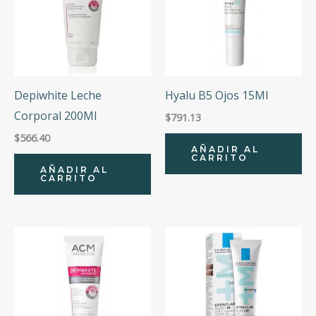
Depiwhite Leche
Hyalu B5 Ojos 15Ml
Corporal 200Ml
$
791.13
$
566.40
AÑADIR AL
CARRITO
AÑADIR AL
CARRITO