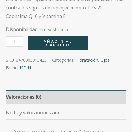
contra los signos del envejecimiento. FPS 20,
Coenzima Q10 y Vitamina E.
Disponibilidad:
En existencia
Ureadin
AÑADIR AL
CARRITO
Contorno
De
SKU:
8470003913423
Categorías:
Hidratación
,
Ojos
Ojos
Brand:
ISDIN
15
Ml
cantidad
Valoraciones (0)
No hay valoraciones aún.
Sé el primero en valorar “Ureadin