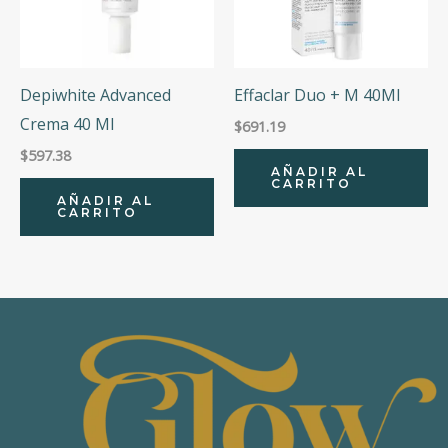
Depiwhite Advanced
Effaclar Duo + M 40Ml
Crema 40 Ml
$
691.19
$
597.38
AÑADIR AL
CARRITO
AÑADIR AL
CARRITO