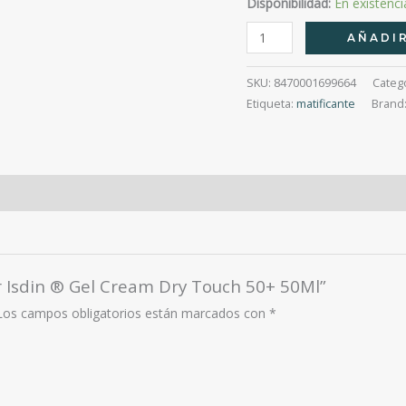
Disponibilidad:
En existenci
Fotoprotector
AÑADIR
Isdin
®
SKU:
8470001699664
Categ
Gel
Etiqueta:
matificante
Brand
Cream
Dry
Touch
50+
50Ml
cantidad
r Isdin ® Gel Cream Dry Touch 50+ 50Ml”
Los campos obligatorios están marcados con
*