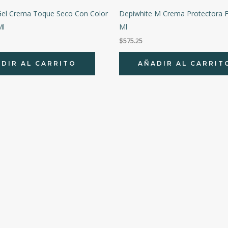
Gel Crema Toque Seco Con Color
Depiwhite M Crema Protectora 
Ml
Ml
$
575.25
DIR AL CARRITO
AÑADIR AL CARRIT