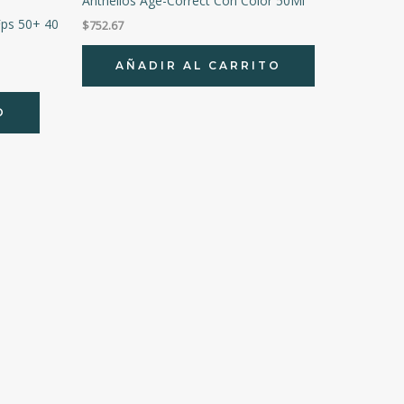
Anthelios Age-Correct Con Color 50Ml
Fps 50+ 40
$
752.67
AÑADIR AL CARRITO
O