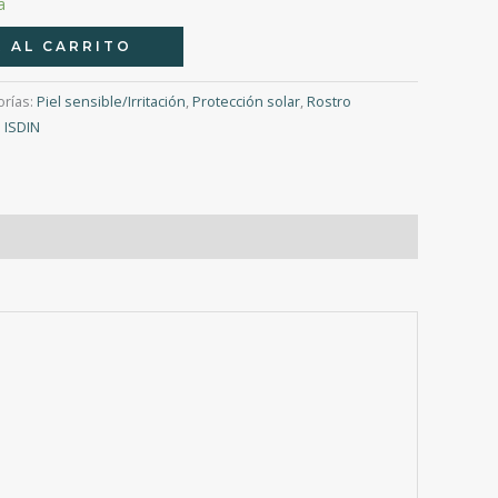
a
 AL CARRITO
orías:
Piel sensible/Irritación
,
Protección solar
,
Rostro
:
ISDIN