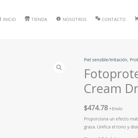
INICIO
TIENDA
NOSOTROS
CONTACTO
Piel sensible/Irritación
,
Prot
Fotoprote
Cream Dr
$
474.78
+Envío
Proporciona un efecto matif
grasa. Unifica el tono y dis