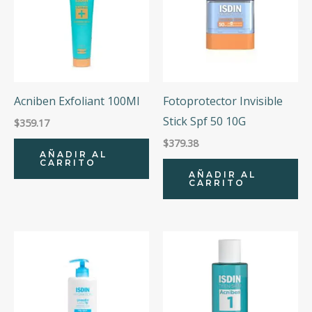
Acniben Exfoliant 100Ml
Fotoprotector Invisible
Stick Spf 50 10G
$
359.17
$
379.38
AÑADIR AL
CARRITO
AÑADIR AL
CARRITO