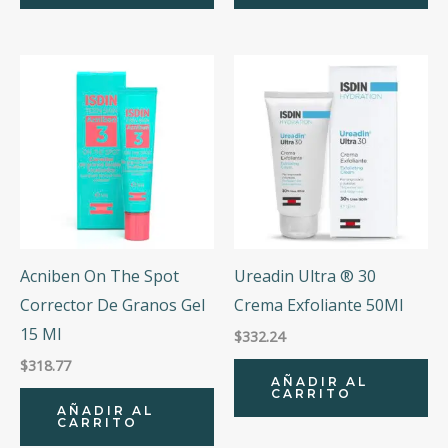
Acniben On The Spot
Ureadin Ultra ® 30
Corrector De Granos Gel
Crema Exfoliante 50Ml
15 Ml
$
332.24
$
318.77
AÑADIR AL
CARRITO
AÑADIR AL
CARRITO