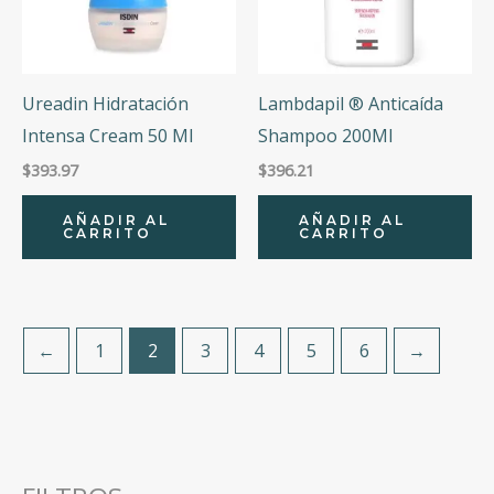
Ureadin Hidratación
Lambdapil ® Anticaída
Intensa Cream 50 Ml
Shampoo 200Ml
$
393.97
$
396.21
AÑADIR AL
AÑADIR AL
CARRITO
CARRITO
←
1
2
3
4
5
6
→