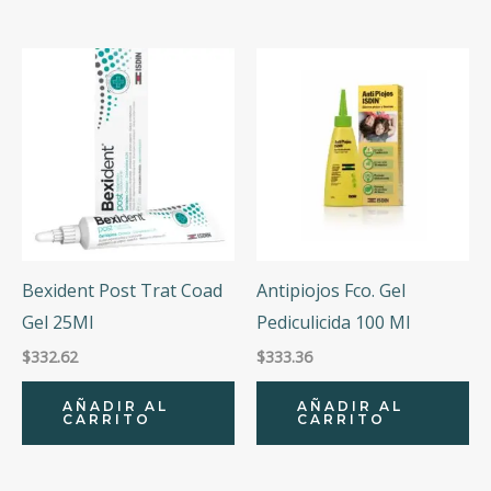
Bexident Post Trat Coad
Antipiojos Fco. Gel
Gel 25Ml
Pediculicida 100 Ml
$
332.62
$
333.36
AÑADIR AL
AÑADIR AL
CARRITO
CARRITO