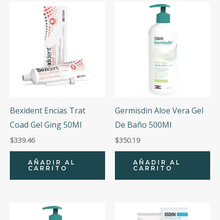
Bexident Encias Trat
Germisdin Aloe Vera Gel
Coad Gel Ging 50Ml
De Baño 500Ml
$
339.46
$
350.19
AÑADIR AL
AÑADIR AL
CARRITO
CARRITO