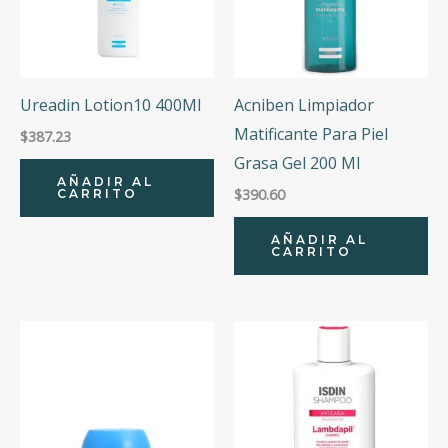
Ureadin Lotion10 400Ml
Acniben Limpiador
Matificante Para Piel
$
387.23
Grasa Gel 200 Ml
AÑADIR AL
$
390.60
CARRITO
AÑADIR AL
CARRITO