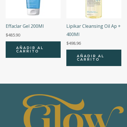
Effaclar Gel 200Ml
Lipikar Cleansing Oil Ap +
400Ml
$
485.90
$
498.96
AÑADIR AL
CARRITO
AÑADIR AL
CARRITO