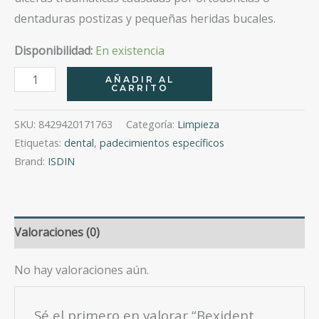
dentaduras postizas y pequeñas heridas bucales.
Disponibilidad:
En existencia
Bexident
AÑADIR AL
CARRITO
Aftas
Colutorio
SKU:
8429420171763
Categoría:
Limpieza
120Ml
Etiquetas:
dental
,
padecimientos específicos
cantidad
Brand:
ISDIN
Valoraciones (0)
No hay valoraciones aún.
Sé el primero en valorar “Bexident