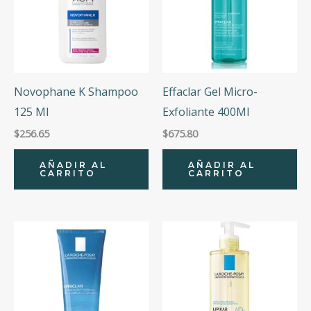
Novophane K Shampoo
Effaclar Gel Micro-
125 Ml
Exfoliante 400Ml
$
256.65
$
675.80
AÑADIR AL
AÑADIR AL
CARRITO
CARRITO