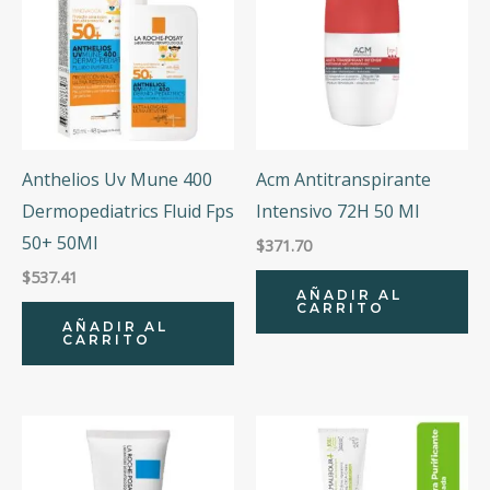
Anthelios Uv Mune 400
Acm Antitranspirante
Dermopediatrics Fluid Fps
Intensivo 72H 50 Ml
50+ 50Ml
$
371.70
$
537.41
AÑADIR AL
CARRITO
AÑADIR AL
CARRITO