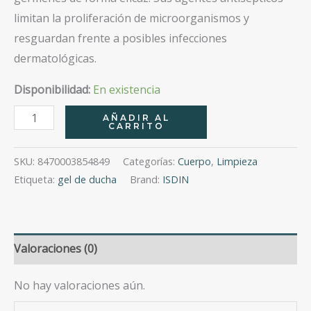
limitan la proliferación de microorganismos y
resguardan frente a posibles infecciones
dermatológicas.
Disponibilidad:
En existencia
Germisdin
AÑADIR AL
CARRITO
Higiene
Corporal
SKU:
8470003854849
Categorías:
Cuerpo
,
Limpieza
500Ml
Etiqueta:
gel de ducha
Brand:
ISDIN
cantidad
Valoraciones (0)
No hay valoraciones aún.