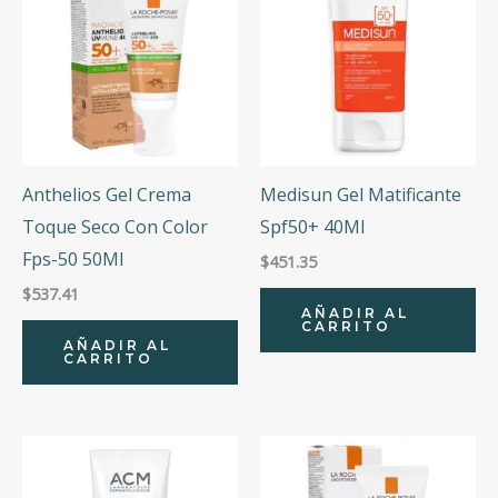
Anthelios Gel Crema
Medisun Gel Matificante
Toque Seco Con Color
Spf50+ 40Ml
Fps-50 50Ml
$
451.35
$
537.41
AÑADIR AL
CARRITO
AÑADIR AL
CARRITO