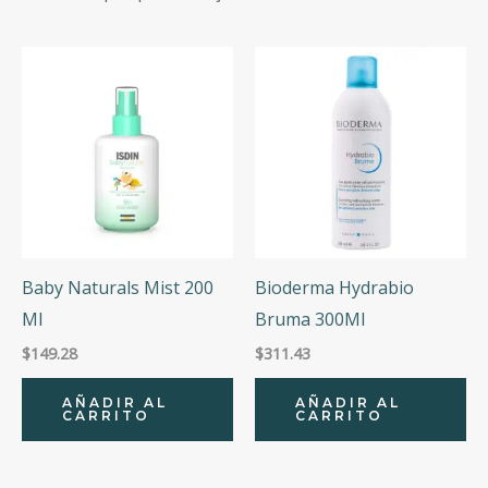
to
Categorías
high
Marcas
Precio
Precio:
$149
—
$1,090
Baby Naturals Mist 200
Bioderma Hydrabio
Ml
Bruma 300Ml
$
149.28
$
311.43
AÑADIR AL
AÑADIR AL
CARRITO
CARRITO