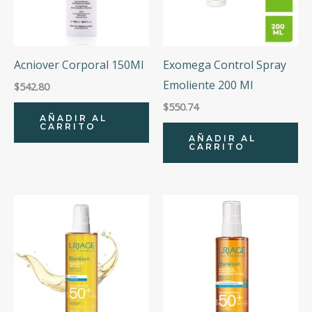
Acniover Corporal 150Ml
Exomega Control Spray
Emoliente 200 Ml
$
542.80
$
550.74
AÑADIR AL
CARRITO
AÑADIR AL
CARRITO