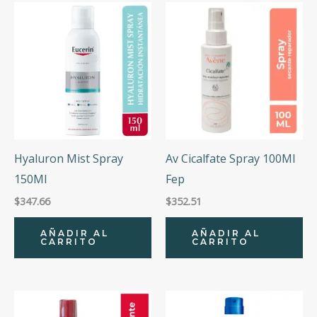
Hyaluron Mist Spray
Av Cicalfate Spray 100Ml
150Ml
Fep
$
347.66
$
352.51
AÑADIR AL
AÑADIR AL
CARRITO
CARRITO