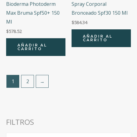
Bioderma Photoderm
Spray Corporal
Max Bruma Spf50+ 150
Bronceado Spf30 150 Ml
Ml
$
584.34
$
578.52
AÑADIR AL
CARRITO
AÑADIR AL
CARRITO
1
2
→
FILTROS