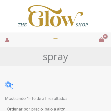
Ir
al
contenido
spray
Sorted
Mostrando 1–16 de 31 resultados
by
price:
low