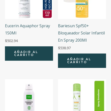
Eucerin Aquaphor Spray
Bariesun Spf50+
150Ml
Bloqueador Solar Infantil
En Spray 200Ml
$
502.94
$
538.97
AÑADIR AL
CARRITO
AÑADIR AL
CARRITO