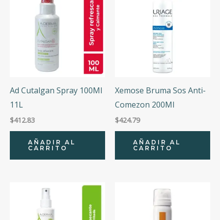
Ad Cutalgan Spray 100Ml
Xemose Bruma Sos Anti-
11L
Comezon 200Ml
$
412.83
$
424.79
AÑADIR AL
AÑADIR AL
CARRITO
CARRITO