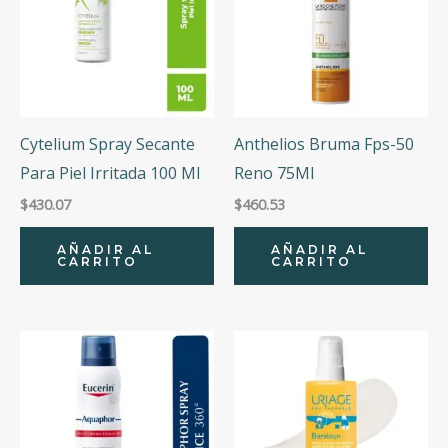
Cytelium Spray Secante
Anthelios Bruma Fps-50
Para Piel Irritada 100 Ml
Reno 75Ml
$
430.07
$
460.53
AÑADIR AL
AÑADIR AL
CARRITO
CARRITO