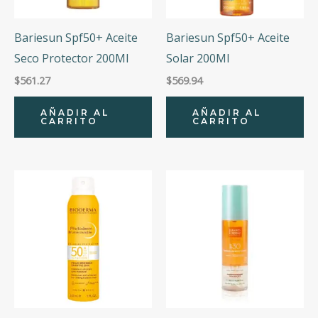
Bariesun Spf50+ Aceite
Bariesun Spf50+ Aceite
Seco Protector 200Ml
Solar 200Ml
$
561.27
$
569.94
AÑADIR AL
AÑADIR AL
CARRITO
CARRITO