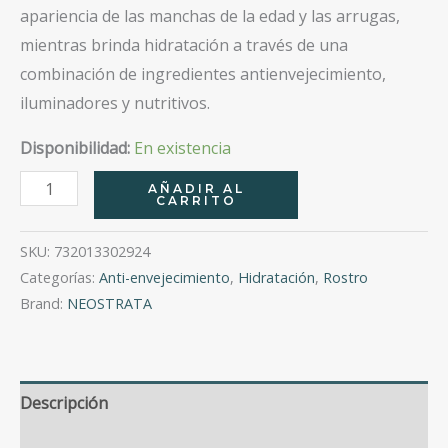
apariencia de las manchas de la edad y las arrugas,
mientras brinda hidratación a través de una
combinación de ingredientes antienvejecimiento,
iluminadores y nutritivos.
Disponibilidad:
En existencia
Skin
AÑADIR AL
CARRITO
Active
Potent
SKU:
732013302924
Retinol
Categorías:
Anti-envejecimiento
,
Hidratación
,
Rostro
Complex
Brand:
NEOSTRATA
Gel-
Crema
30
Descripción
Ml
cantidad