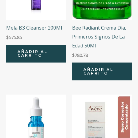
Mela B3 Cleanser 200Ml
Bee Radiant Crema Día,
Primeros Signos De La
$
575.85
Edad 50Ml
AÑADIR AL
$
780.78
CARRITO
AÑADIR AL
CARRITO