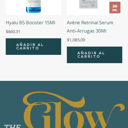
Hyalu B5 Booster 15Ml
Avène Retrinal Serum
Anti-Arrugas 30Ml
$
860.31
$
1,085.09
AÑADIR AL
CARRITO
AÑADIR AL
CARRITO