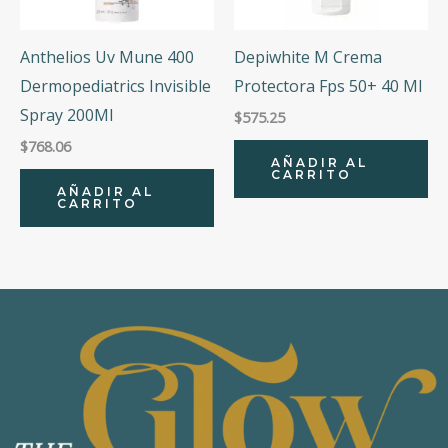
Anthelios Uv Mune 400
Depiwhite M Crema
Dermopediatrics Invisible
Protectora Fps 50+ 40 Ml
Spray 200Ml
$
575.25
$
768.06
AÑADIR AL
CARRITO
AÑADIR AL
CARRITO