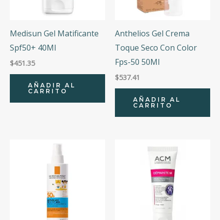
Medisun Gel Matificante
Anthelios Gel Crema
Spf50+ 40Ml
Toque Seco Con Color
Fps-50 50Ml
$
451.35
$
537.41
AÑADIR AL
CARRITO
AÑADIR AL
CARRITO