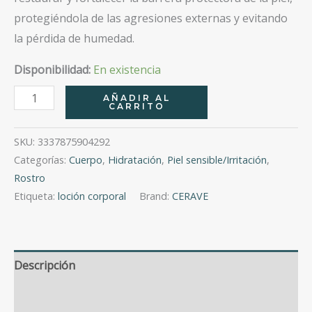
protegiéndola de las agresiones externas y evitando
la pérdida de humedad.
Disponibilidad:
En existencia
Loción
AÑADIR AL
CARRITO
Hidratante
Intensiva
SKU:
3337875904292
236Ml
Categorías:
Cuerpo
,
Hidratación
,
Piel sensible/Irritación
,
cantidad
Rostro
Etiqueta:
loción corporal
Brand:
CERAVE
Descripción
Valoraciones (0)