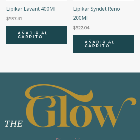
Lipikar Lavant 400Ml
Lipikar Syndet Reno
200Ml
$
537.41
$
522.04
AÑADIR AL
CARRITO
AÑADIR AL
CARRITO