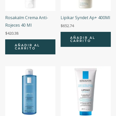
Rosakalm Crema Anti-
Lipikar Syndet Ap+ 400Ml
Rojeces 40 Ml
$
652.74
$
420.38
AÑADIR AL
CARRITO
AÑADIR AL
CARRITO