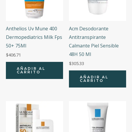
Anthelios Uv Mune 400
Acm Desodorante
Dermopediatrics Milk Fps
Antitranspirante
50+ 75Ml
Calmante Piel Sensible
48H 50 Ml
$
406.71
$
305.33
AÑADIR AL
CARRITO
AÑADIR AL
CARRITO