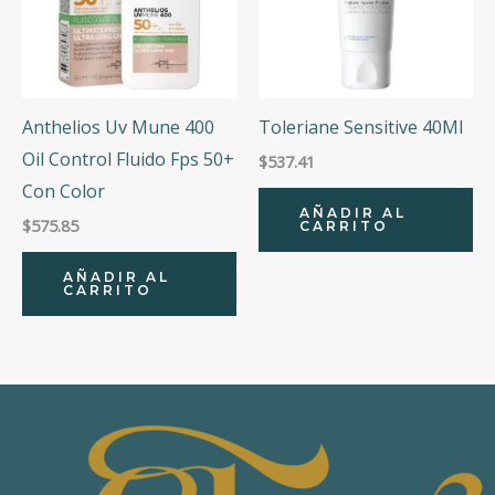
Anthelios Uv Mune 400
Toleriane Sensitive 40Ml
Oil Control Fluido Fps 50+
$
537.41
Con Color
AÑADIR AL
$
575.85
CARRITO
AÑADIR AL
CARRITO