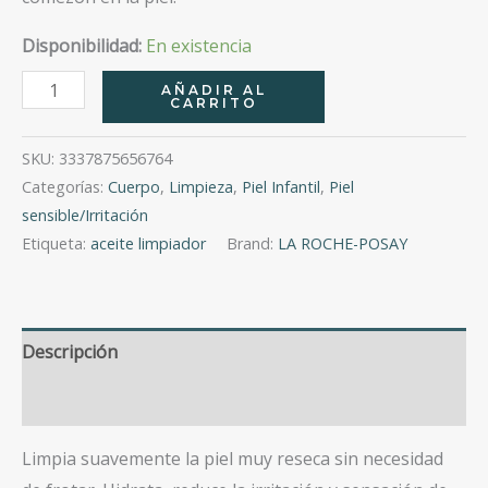
Disponibilidad:
En existencia
Lipikar
AÑADIR AL
CARRITO
Cleansing
Oil
SKU:
3337875656764
Ap
Categorías:
Cuerpo
,
Limpieza
,
Piel Infantil
,
Piel
+
sensible/Irritación
400Ml
Etiqueta:
aceite limpiador
Brand:
LA ROCHE-POSAY
cantidad
Descripción
Valoraciones (0)
Limpia suavemente la piel muy reseca sin necesidad