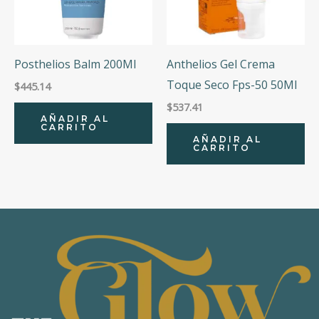
Posthelios Balm 200Ml
Anthelios Gel Crema
Toque Seco Fps-50 50Ml
$
445.14
$
537.41
AÑADIR AL
CARRITO
AÑADIR AL
CARRITO