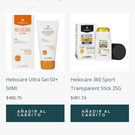
to
Categorías
high
Precio
Precio:
$439
—
$738
Heliocare Ultra Gel 50+
Heliocare 360 Sport
50Ml
Transparent Stick 25G
$
460.79
$
481.74
AÑADIR AL
AÑADIR AL
CARRITO
CARRITO