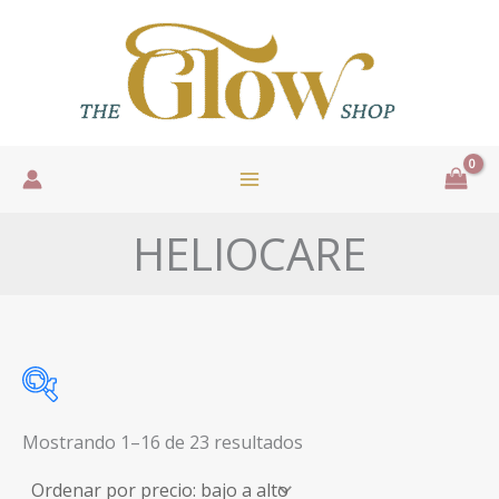
Ir
al
contenido
HELIOCARE
Sorted
Mostrando 1–16 de 23 resultados
by
price:
low