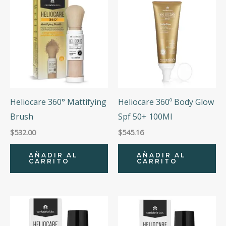
Heliocare 360° Mattifying
Heliocare 360º Body Glow
Brush
Spf 50+ 100Ml
$
532.00
$
545.16
AÑADIR AL
AÑADIR AL
CARRITO
CARRITO