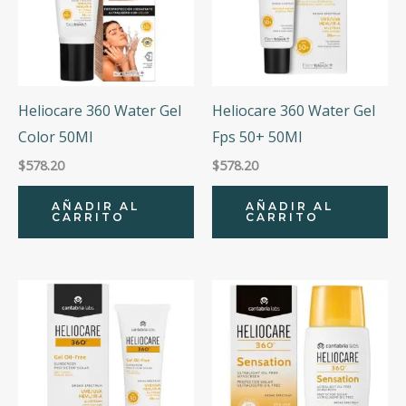
Heliocare 360 Water Gel
Heliocare 360 Water Gel
Color 50Ml
Fps 50+ 50Ml
$
578.20
$
578.20
AÑADIR AL
AÑADIR AL
CARRITO
CARRITO