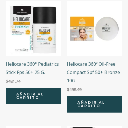
Heliocare 360° Pediatrics
Heliocare 360º Oil-Free
Stick Fps 50+ 25 G.
Compact Spf 50+ Bronze
10G
$
481.74
$
498.49
AÑADIR AL
CARRITO
AÑADIR AL
CARRITO