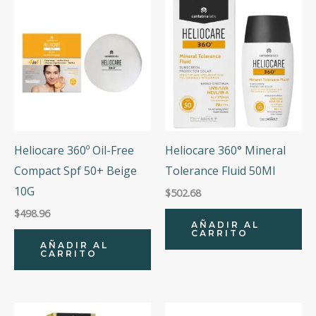
Heliocare 360º Oil-Free
Heliocare 360° Mineral
Compact Spf 50+ Beige
Tolerance Fluid 50Ml
10G
$
502.68
$
498.96
AÑADIR AL
CARRITO
AÑADIR AL
CARRITO