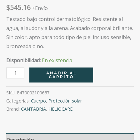
$
545.16
+Envío
Testado bajo control dermatológico. Resistente al
agua, al sudor y a la arena. Acabado corporal brillante.
Sin color, apto para todo tipo de piel incluso sensible,
bronceada o no.
Disponibilidad:
En existencia
Heliocare
AÑADIR AL
CARRITO
360º
Body
SKU:
8470002100657
Glow
Categorías:
Cuerpo
,
Protección solar
Spf
Brand:
CANTABRIA
,
HELIOCARE
50+
100Ml
cantidad