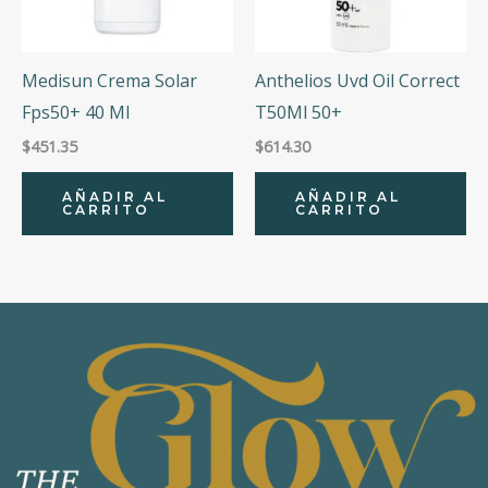
Medisun Crema Solar
Anthelios Uvd Oil Correct
Fps50+ 40 Ml
T50Ml 50+
$
451.35
$
614.30
AÑADIR AL
AÑADIR AL
CARRITO
CARRITO