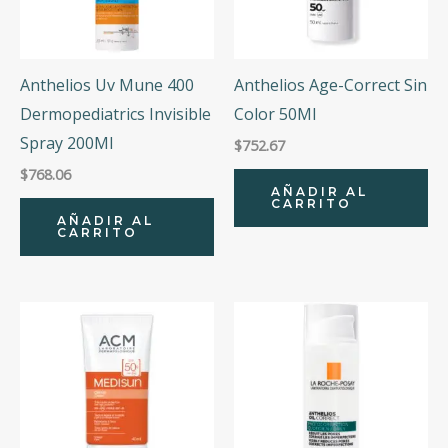
Anthelios Uv Mune 400
Anthelios Age-Correct Sin
Dermopediatrics Invisible
Color 50Ml
Spray 200Ml
$
752.67
$
768.06
AÑADIR AL
CARRITO
AÑADIR AL
CARRITO