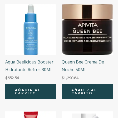
Aqua Beelicious Booster
Queen Bee Crema De
Hidratante Refres 30Ml
Noche 50Ml
$
652.54
$
1,290.84
AÑADIR AL
AÑADIR AL
CARRITO
CARRITO