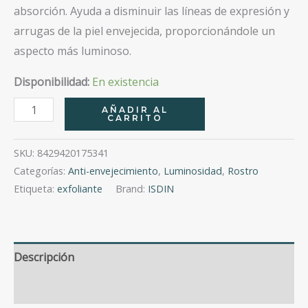
absorción. Ayuda a disminuir las líneas de expresión y
arrugas de la piel envejecida, proporcionándole un
aspecto más luminoso.
Disponibilidad:
En existencia
Glicoisdin
AÑADIR AL
CARRITO
®
8%
SKU:
8429420175341
Crema
Categorías:
Anti-envejecimiento
,
Luminosidad
,
Rostro
Facial
Etiqueta:
exfoliante
Brand:
ISDIN
Antiedad
50Ml
cantidad
Descripción
Valoraciones (0)