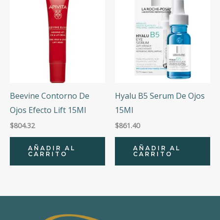
Beevine Contorno De
Hyalu B5 Serum De Ojos
Ojos Efecto Lift 15Ml
15Ml
$
804.32
$
861.40
AÑADIR AL
AÑADIR AL
CARRITO
CARRITO