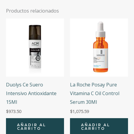
Productos relacionados
Duolys Ce Suero
La Roche Posay Pure
Intensivo Antioxidante
Vitamina C Oil Control
15Ml
Serum 30Ml
$
973.50
$
1,075.59
AÑADIR AL
AÑADIR AL
CARRITO
CARRITO