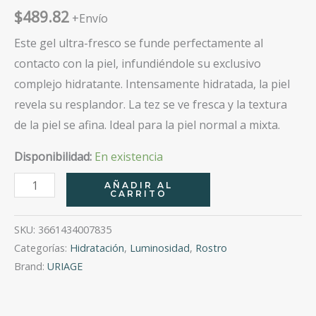
$
489.82
+Envío
Este gel ultra-fresco se funde perfectamente al
contacto con la piel, infundiéndole su exclusivo
complejo hidratante. Intensamente hidratada, la piel
revela su resplandor. La tez se ve fresca y la textura
de la piel se afina. Ideal para la piel normal a mixta.
Disponibilidad:
En existencia
Gel
AÑADIR AL
CARRITO
Hidratante
Con
SKU:
3661434007835
Agua
Categorías:
Hidratación
,
Luminosidad
,
Rostro
Termal
Brand:
URIAGE
40Ml
cantidad