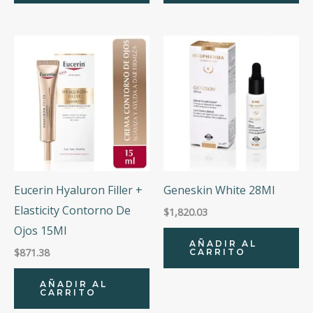
Eucerin Hyaluron Filler +
Geneskin White 28Ml
Elasticity Contorno De
$
1,820.03
Ojos 15Ml
AÑADIR AL
$
871.38
CARRITO
AÑADIR AL
CARRITO