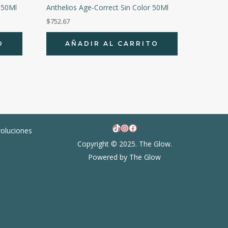
 50Ml
Anthelios Age-Correct Sin Color 50Ml
$
752.67
O
AÑADIR AL CARRITO
TikTok
Instagram
Facebook
voluciones
Copyright © 2025. The Glow.
Powered by The Glow