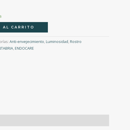
a
 AL CARRITO
orías:
Anti-envejecimiento
,
Luminosidad
,
Rostro
NTABRIA
,
ENDOCARE