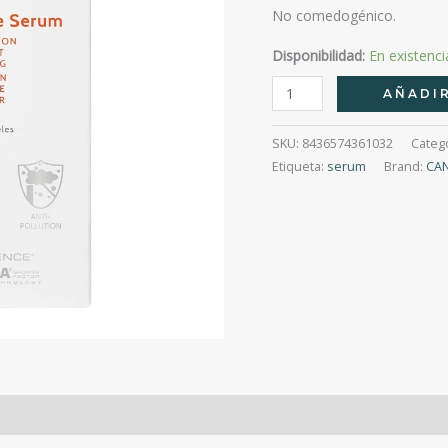
No comedogénico.
Disponibilidad:
En existenci
Endocare
AÑADIR
Radiance
C
SKU:
8436574361032
Categ
Ferulic
Etiqueta:
serum
Brand:
CA
Edafence
Serum
30Ml
cantidad