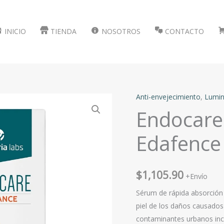
INICIO
TIENDA
NOSOTROS
CONTACTO
Anti-envejecimiento
,
Lumin
Endocare 
Edafence
$
1,105.90
+Envío
Sérum de rápida absorción 
piel de los daños causados 
contaminantes urbanos inclu