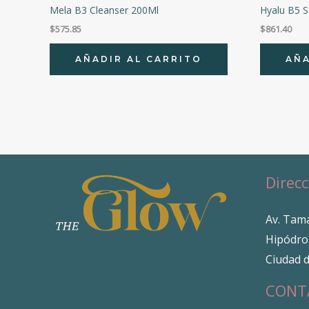
Mela B3 Cleanser 200Ml
Hyalu B5 
$
575.85
$
861.40
AÑADIR AL CARRITO
AÑA
Direcc
Av. Tama
Hipódro
Ciudad 
CONT