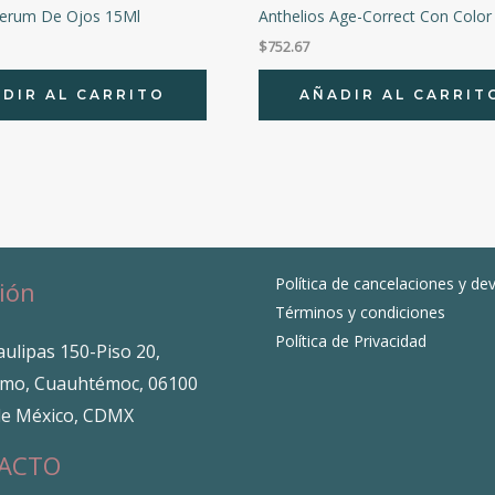
Serum De Ojos 15Ml
Anthelios Age-Correct Con Color
$
752.67
DIR AL CARRITO
AÑADIR AL CARRIT
Política de cancelaciones y de
ión
Términos y condiciones
Política de Privacidad
ulipas 150-Piso 20,
mo, Cuauhtémoc, 06100
de México, CDMX
ACTO