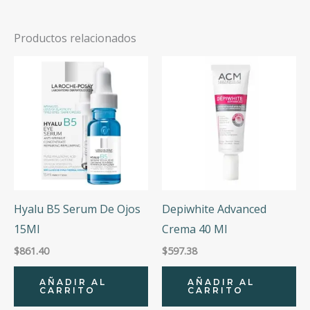
Productos relacionados
Hyalu B5 Serum De Ojos
Depiwhite Advanced
15Ml
Crema 40 Ml
$
861.40
$
597.38
AÑADIR AL
AÑADIR AL
CARRITO
CARRITO