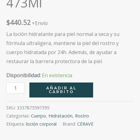
473Ml
$
440.52
+Envío
La loción hidratante para piel normal a seca y su
fórmula ultraligera, mantiene la piel del rostro y
cuerpo hidratada por 24h. Además, de ayudar a
restaurar la barrera protectora de la piel.
Disponibilidad:
En existencia
Cerave
AÑADIR AL
CARRITO
Loción
Hidratante
SKU:
3337875597395
16Oz
Categorías:
Cuerpo
,
Hidratación
,
Rostro
/
Etiqueta:
loción corporal
Brand:
CERAVE
473Ml