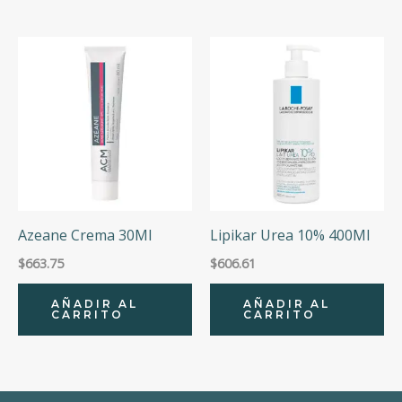
Azeane Crema 30Ml
Lipikar Urea 10% 400Ml
$
663.75
$
606.61
AÑADIR AL
AÑADIR AL
CARRITO
CARRITO