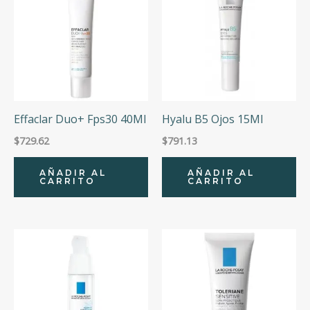
Effaclar Duo+ Fps30 40Ml
Hyalu B5 Ojos 15Ml
$
729.62
$
791.13
AÑADIR AL
AÑADIR AL
CARRITO
CARRITO