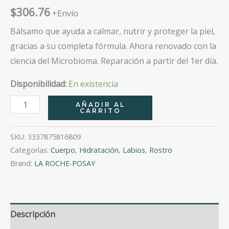
$
306.76
+Envío
Bálsamo que ayuda a calmar, nutrir y proteger la piel,
gracias a su completa fórmula. Ahora renovado con la
ciencia del Microbioma. Reparación a partir del 1er día.
Disponibilidad:
En existencia
Cicaplast
AÑADIR AL
CARRITO
Baume
B5
SKU:
3337875816809
40Ml
Categorías:
Cuerpo
,
Hidratación
,
Labios
,
Rostro
cantidad
Brand:
LA ROCHE-POSAY
Descripción