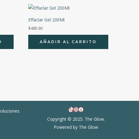
Effaclar Gel 200Ml
$
485.90
O
AÑADIR AL CARRITO
TikTok
Instagram
Facebook
voluciones
Copyright © 2025. The Glow.
Powered by The Glow