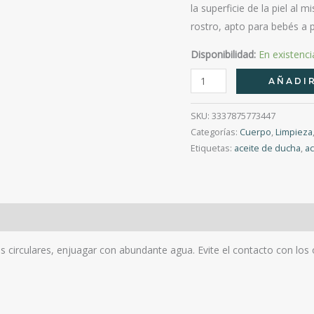
la superficie de la piel al
rostro, apto para bebés a p
Disponibilidad:
En existenci
Cerave
AÑADIR
Limpiador
En
SKU:
3337875773447
Aceite
Categorías:
Cuerpo
,
Limpieza
Etiquetas:
aceite de ducha
,
ac
De
Ducha
Piel
Normal
A
Seca
s circulares, enjuagar con abundante agua. Evite el contacto con los
473Ml
cantidad