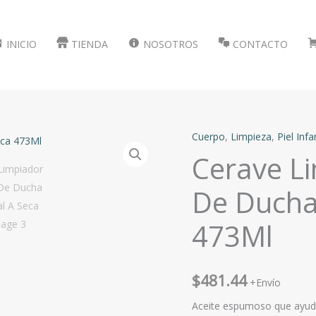
INICIO
TIENDA
NOSOTROS
CONTACTO
Cuerpo
,
Limpieza
,
Piel Infan
Cerave Li
De Ducha
473Ml
$
481.44
+Envío
Aceite espumoso que ayuda 