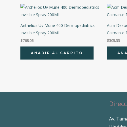
Anthelios Uv Mune 400 Dermopediatrics
Acm Desodo
Invisible Spray 200Ml
Calmante P
$
768.06
$
305.33
AÑADIR AL CARRITO
AÑA
Direcc
Av. Tama